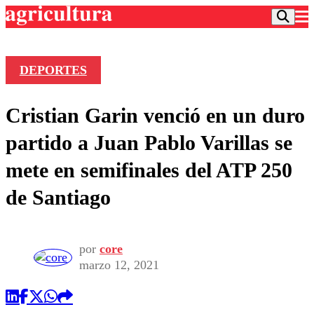
DEPORTES
Podcast
Cristian Garin venció en un duro
Frecuencias
Agricultura TV
partido a Juan Pablo Varillas se
Deportes
mete en semifinales del ATP 250
Entretención
Colo Colo
Noticias
de Santiago
Motor
Vida Social
Otros Deportes
Dato Practico
Publicaciones en medios
Seleccion Chilena
Economía
Opinión
Torneo Internacional
Internacional
por
core
Programas
marzo 12, 2021
Torneo Nacional
Nacional
Comercial
Universidad Católica
Política
Universidad de Chile
Sustentabilidad