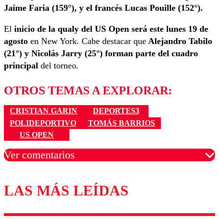
Jaime Faria (159°), y el francés Lucas Pouille (152°).
El
inicio de la qualy del US Open será este lunes 19 de
agosto
en New York. Cabe destacar que
Alejandro Tabilo
(21°) y Nicolás Jarry (25°) forman parte del cuadro
principal
del torneo.
OTROS TEMAS A EXPLORAR:
CRISTIAN GARIN
DEPORTES3
POLIDEPORTIVO
TOMÁS BARRIOS
US OPEN
Ver comentarios
LAS MÁS LEÍDAS
Los comentarios son moderados para garantizar un
diálogo respetuoso.
Nombre