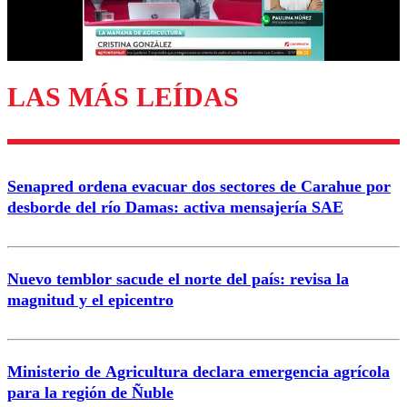
Correo
LAS MÁS LEÍDAS
Enviar comentario
Senapred ordena evacuar dos sectores de Carahue por
desborde del río Damas: activa mensajería SAE
Nuevo temblor sacude el norte del país: revisa la
magnitud y el epicentro
Ministerio de Agricultura declara emergencia agrícola
para la región de Ñuble