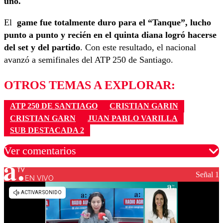
uno.
El
game fue totalmente duro para el “Tanque”, lucho
punto a punto y recién en el quinta diana logró hacerse
del set y del partido
. Con este resultado, el nacional
avanzó a semifinales del ATP 250 de Santiago.
OTROS TEMAS A EXPLORAR:
ATP 250 DE SANTIAGO
CRISTIAN GARIN
CRISTIAN GARN
JUAN PABLO VARILLA
SUB DESTACADA 2
Ver comentarios
Señal 1
EN VIVO
Los comentarios son moderados para garantizar un
diálogo respetuoso.
Nombre