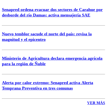
Senapred ordena evacuar dos sectores de Carahue por
Correo
desborde del río Damas: activa mensajería SAE
Nuevo temblor sacude el norte del país: revisa la
magnitud y el epicentro
Enviar comentario
Ministerio de Agricultura declara emergencia agrícola
para la región de Ñuble
Alerta por calor extremo: Senapred activa Alerta
Temprana Preventiva en tres comunas
VER MÁS