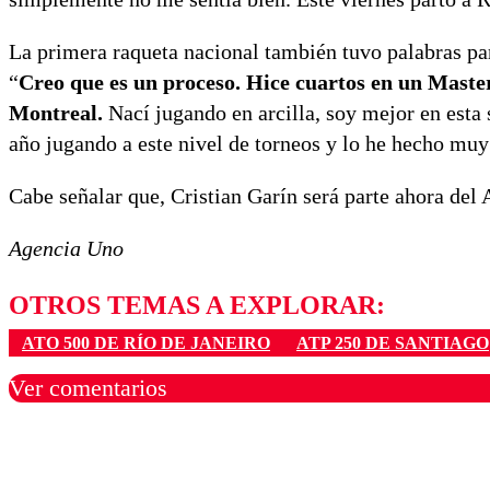
La primera raqueta nacional también tuvo palabras par
“
Creo que es un proceso. Hice cuartos en un Master
Montreal.
Nací jugando en arcilla, soy mejor en esta 
año jugando a este nivel de torneos y lo he hecho muy 
Cabe señalar que, Cristian Garín será parte ahora del 
Agencia Uno
OTROS TEMAS A EXPLORAR:
ATO 500 DE RÍO DE JANEIRO
ATP 250 DE SANTIAGO
Ver comentarios
Los comentarios son moder