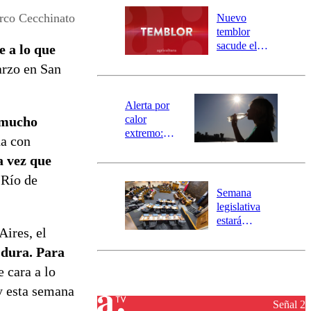
río Damas:
rco Cecchinato
Nuevo
activa
temblor
mensajería
sacude el
e a lo que
SAE
norte del país:
arzo en San
revisa la
magnitud y el
epicentro
Alerta por
calor
 mucho
extremo:
na con
Senapred
a vez que
activa Alerta
Temprana
 Río de
Preventiva en
Semana
tres comunas
legislativa
estará
Aires, el
marcada por
el fin de la
dura. Para
tramitación
e cara a lo
del proyecto
y esta semana
de
reconstrucción
Señal 2