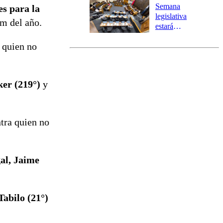
Preventiva en
Semana
es para la
tres comunas
legislativa
am del año.
estará
marcada por
a quien no
el fin de la
tramitación
del proyecto
de
er (219°)
y
reconstrucción
ntra quien no
gal, Jaime
abilo (21°)