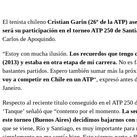
El tenista chileno
Cristian Garin (26º de la ATP) ase
será su participación en el torneo ATP 250 de Santi
Carlos de Apoquindo.
“Estoy con mucha ilusión.
Los recuerdos que tengo 
(2013) y estaba en otra etapa de mi carrera.
No es f
bastantes partidos. Espero también sumar más la pró
voy a competir en Chile en un ATP
“, expresó antes 
Janeiro.
Respecto al reciente título conseguido en el ATP 250 
‘Tanque’ señaló que “contento por el momento.
La se
este torneo (Buenos Aires) decidimos bajarnos con 
que se viene, Río y Santiago, es muy importante para
simplemente no me sentía bien. Este viernes parto a R