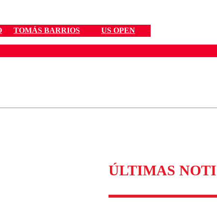
O
TOMÁS BARRIOS
US OPEN
ados para garantizar un diálogo respetuoso.
Correo
Enviar c
ÚLTIMAS NOTI