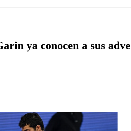
Correo
Enviar c
arin ya conocen a sus adver