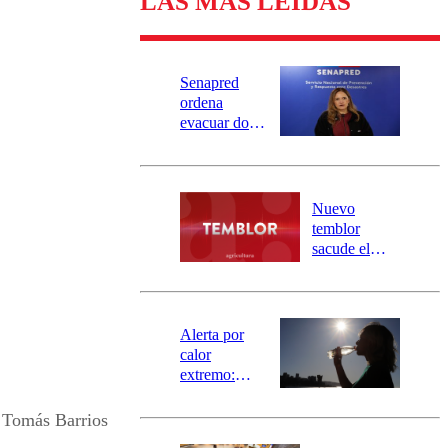
LAS MÁS LEÍDAS
Senapred
ordena
evacuar dos
sectores de
Carahue por
desborde del
río Damas:
Nuevo
activa
temblor
mensajería
sacude el
SAE
norte del país:
revisa la
magnitud y el
epicentro
Alerta por
calor
extremo:
Senapred
activa Alerta
y Tomás Barrios
Temprana