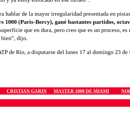
a hablar de la mayor irregularidad presentada en pistas
s 1000 (Paris-Bercy), gané bastantes partidos, octav
superficie que en dura, pero creo que es un proceso, es
bien”, dijo.
ATP de Río, a disputarse del lunes 17 al domingo 23 de 
CRISTIAN GARIN
MASTER 1000 DE MIAMI
NO
ados para garantizar un diálogo respetuoso.