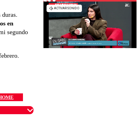
 duras.
os en
 mi segundo
febrero.
HOME