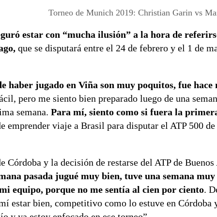
Torneo de Munich 2019: Christian Garin vs Ma
guró estar con “mucha ilusión” a la hora de referirs
ago,
que se disputará entre el 24 de febrero y el 1 de m
de haber jugado en Viña son muy poquitos, fue hace
ácil, pero me siento bien preparado luego de una sema
xima semana.
Para mí, siento como si fuera la primer
de emprender viaje a Brasil para disputar el ATP 500 de
de Córdoba y la decisión de restarse del ATP de Buenos 
mana pasada jugué muy bien, tuve una semana muy 
mi equipo, porque no me sentía al cien por ciento
. D
 mí estar bien, competitivo como lo estuve en Córdoba 
ío y ya estoy enfocado en ese torneo”.