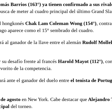
más Barrios (163°) ya tienen confirmado a sus rival
busca de meter al cuadro principal del último Grand Sl
 al hongkonés
Chak Lam Coleman Wong (154°)
, contr
ago aparece como el 15° sembrado del cuadro.
á al ganador de la llave entre el alemán
Rudolf Mollek
 su desafío frente al francés
Harold Mayot (112°)
, co
avorito de la competencia.
gará ante el ganador del duelo entre
el tenista de Portu
 de agosto
en New York. Cabe destacar que
Alejandro T
cipal
del torneo.