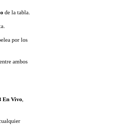
to
de la tabla.
ta.
pelea por los
 entre ambos
3 En Vivo
,
cualquier