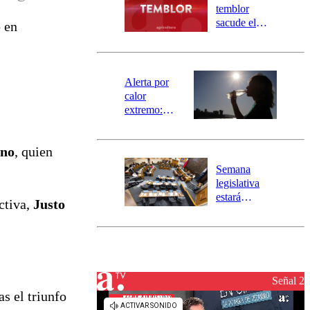
activa
temblor
mensajería
sacude el
o
en
SAE
norte del país:
revisa la
magnitud y el
epicentro
Alerta por
calor
extremo:
Senapred
activa Alerta
ino
, quien
Temprana
Preventiva en
Semana
tres comunas
legislativa
estará
ctiva,
Justo
marcada por
el fin de la
tramitación
del proyecto
de
reconstrucción
Señal 2
s el triunfo