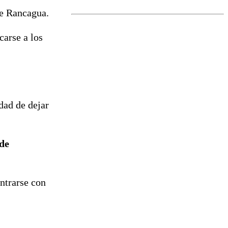
marcada por
e Rancagua.
el fin de la
tramitación
del proyecto
arse a los
de
reconstrucción
dad de dejar
de
ontrarse con