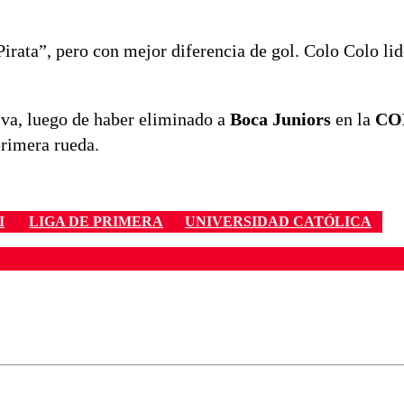
Pirata”, pero con mejor diferencia de gol. Colo Colo li
iva, luego de haber eliminado a
Boca Juniors
en la
CO
 primera rueda.
I
LIGA DE PRIMERA
UNIVERSIDAD CATÓLICA
ados para garantizar un diálogo respetuoso.
Correo