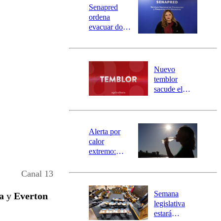
Senapred
ordena
evacuar dos
sectores de
Carahue por
desborde del
río Damas:
Nuevo
activa
temblor
mensajería
sacude el
SAE
norte del país:
revisa la
magnitud y el
epicentro
Alerta por
calor
extremo:
Senapred
activa Alerta
Canal 13
Temprana
Preventiva en
Semana
a
y
Everton
tres comunas
legislativa
estará