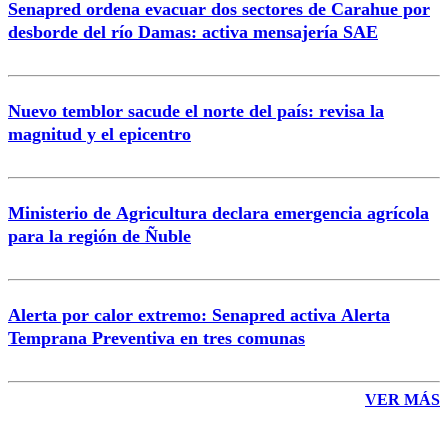
Senapred ordena evacuar dos sectores de Carahue por
Correo
desborde del río Damas: activa mensajería SAE
Nuevo temblor sacude el norte del país: revisa la
magnitud y el epicentro
Enviar comentario
Ministerio de Agricultura declara emergencia agrícola
para la región de Ñuble
Alerta por calor extremo: Senapred activa Alerta
Temprana Preventiva en tres comunas
VER MÁS