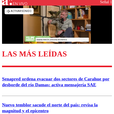
Señal 1
EN VIVO
Los comentarios son moderados para garantizar un
diálogo respetuoso.
Nombre
Correo
LAS MÁS LEÍDAS
Enviar comentario
Senapred ordena evacuar dos sectores de Carahue por
desborde del río Damas: activa mensajería SAE
Nuevo temblor sacude el norte del país: revisa la
magnitud y el epicentro