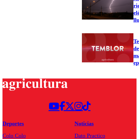
ri
el
ll
Te
de
ma
ep
Deportes
Noticias
Colo Colo
Dato Practico