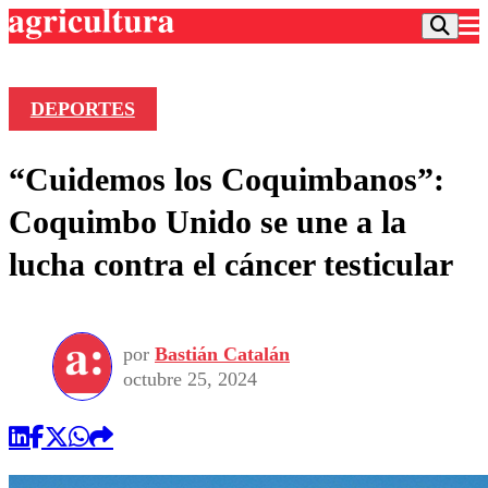
DEPORTES
Podcast
“Cuidemos los Coquimbanos”:
Frecuencias
Agricultura TV
Coquimbo Unido se une a la
Deportes
lucha contra el cáncer testicular
Entretención
Colo Colo
Noticias
Motor
Vida Social
Otros Deportes
Dato Practico
Publicaciones en medios
por
Bastián Catalán
Seleccion Chilena
Economía
Opinión
octubre 25, 2024
Torneo Internacional
Internacional
Programas
Torneo Nacional
Nacional
Comercial
Universidad Católica
Política
Universidad de Chile
Sustentabilidad