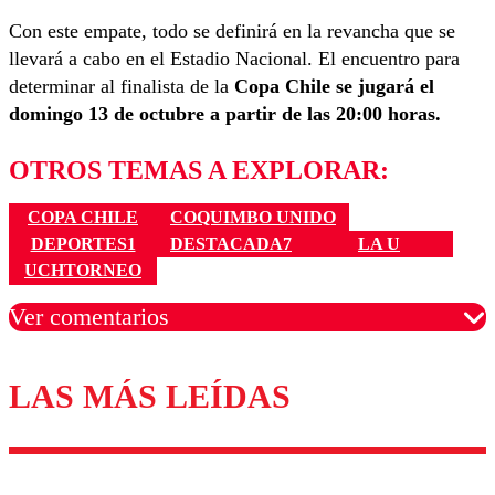
Con este empate, todo se definirá en la revancha que se
llevará a cabo en el Estadio Nacional. El encuentro para
determinar al finalista de la
Copa Chile se jugará el
domingo 13 de octubre a partir de las 20:00 horas.
OTROS TEMAS A EXPLORAR:
COPA CHILE
COQUIMBO UNIDO
DEPORTES1
DESTACADA7
LA U
UCHTORNEO
Ver comentarios
LAS MÁS LEÍDAS
Los comentarios son moderados para garantizar un
diálogo respetuoso.
Nombre