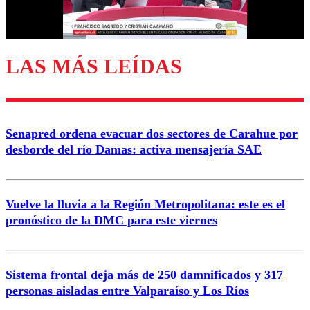
Correo
LAS MÁS LEÍDAS
Enviar comentario
Senapred ordena evacuar dos sectores de Carahue por
desborde del río Damas: activa mensajería SAE
Vuelve la lluvia a la Región Metropolitana: este es el
pronóstico de la DMC para este viernes
Sistema frontal deja más de 250 damnificados y 317
personas aisladas entre Valparaíso y Los Ríos