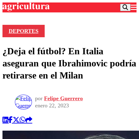
DEPORTES
Podcast
¿Deja el fútbol? En Italia
Frecuencias
Agricultura TV
aseguran que Ibrahimovic podría
Deportes
retirarse en el Milan
Entretención
Colo Colo
Noticias
Motor
Vida Social
Otros Deportes
Dato Practico
por
Felipe Guerrero
Publicaciones en medios
Seleccion Chilena
Economía
enero 22, 2023
Opinión
Torneo Internacional
Internacional
Programas
Torneo Nacional
Nacional
Comercial
Universidad Católica
Política
Universidad de Chile
Sustentabilidad