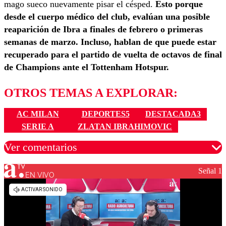
mago sueco nuevamente pisar el césped.
Esto porque
desde el cuerpo médico del club, evalúan una posible
reaparición de Ibra a finales de febrero o primeras
semanas de marzo.
Incluso, hablan de que puede estar
recuperado para el partido de vuelta de octavos de final
de Champions ante el Tottenham Hotspur.
OTROS TEMAS A EXPLORAR:
AC MILAN
DEPORTES5
DESTACADA3
SERIE A
ZLATAN IBRAHIMOVIC
Ver comentarios
Señal 1
EN VIVO
Los comentarios son moderados para garantizar un
diálogo respetuoso.
Nombre