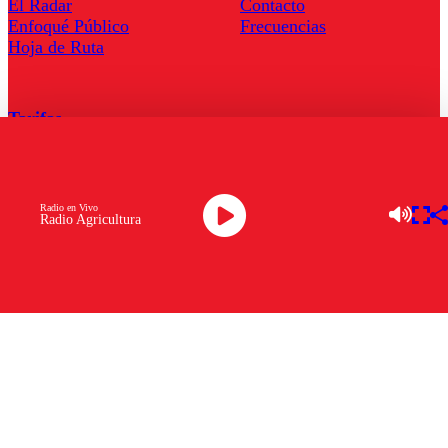
El Radar
Contacto
Enfoqué Público
Frecuencias
Hoja de Ruta
Tarifas
Comercial
Tarifas Servel Radio
Radio en Vivo
Radio Agricultura
Radio en Vivo
TV en Vivo
Descarga la APP