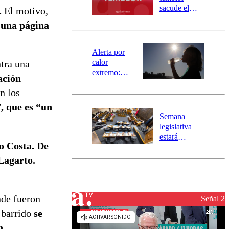
mensajería
sacude el
.
El motivo,
SAE
norte del país:
 una página
revisa la
magnitud y el
epicentro
Alerta por
calor
ntra una
extremo:
ación
Senapred
n los
activa Alerta
Temprana
”, que es “un
Preventiva en
Semana
tres comunas
legislativa
estará
o Costa.
De
marcada por
el fin de la
 Lagarto.
tramitación
del proyecto
de
nde fueron
reconstrucción
Señal 2
 barrido
se
n