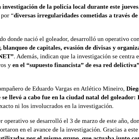
investigación de la policía local durante este jueves
 por “
diversas irregularidades cometidas a través de
ado donde nació el goleador, desarrolló un operativo co
, blanqueo de capitales, evasión de divisas y organiz
NET”
. Además, indican que la investigación se centra e
ros y
en el “supuesto financista” de esa red delictiva
 compañero de Eduardo Vargas en Atlético Mineiro,
Dieg
 se llevó a cabo fue en la ciudad natal del goleador:
xacto ni los involucrados en la investigación.
r operativo se desarrolló el 3 de marzo de este año, do
taron en el avance de la investigación. Gracias a este
 utilizadas por el mismo grupo, que actuaba junto co