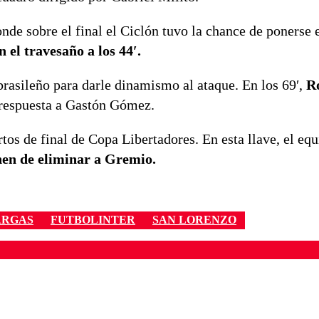
nde sobre el final el Ciclón tuvo la chance de ponerse 
 el travesaño a los 44′.
rasileño para darle dinamismo al ataque. En los 69′,
R
 respuesta a Gastón Gómez.
rtos de final de Copa Libertadores. En esta llave, el eq
en de eliminar a Gremio.
ARGAS
FUTBOLINTER
SAN LORENZO
ados para garantizar un diálogo respetuoso.
Correo