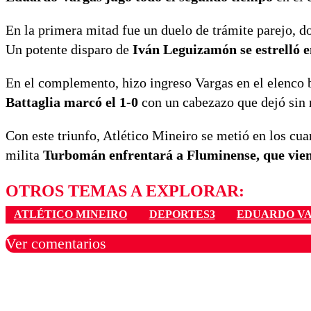
En la primera mitad fue un duelo de trámite parejo, do
Un potente disparo de
Iván Leguizamón se estrelló en
En el complemento, hizo ingreso Vargas en el elenco b
Battaglia marcó el 1-0
con un cabezazo que dejó sin
Con este triunfo, Atlético Mineiro se metió en los cua
milita
Turbomán enfrentará a Fluminense, que vien
OTROS TEMAS A EXPLORAR:
ATLÉTICO MINEIRO
DEPORTES3
EDUARDO V
Ver comentarios
Los comentarios son moder
Nombre