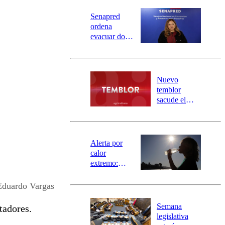
Senapred
ordena
evacuar dos
sectores de
Carahue por
desborde del
río Damas:
Nuevo
activa
temblor
mensajería
sacude el
SAE
norte del país:
revisa la
magnitud y el
epicentro
Alerta por
calor
extremo:
Senapred
activa Alerta
Eduardo Vargas
Temprana
Preventiva en
Semana
tadores.
tres comunas
legislativa