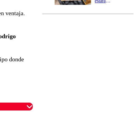
estará
marcada por
en ventaja.
el fin de la
tramitación
del proyecto
de
odrigo
reconstrucción
uipo donde