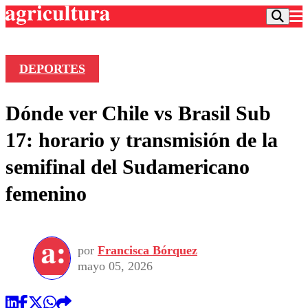
DEPORTES
Podcast
Dónde ver Chile vs Brasil Sub
Frecuencias
Agricultura TV
17: horario y transmisión de la
Deportes
semifinal del Sudamericano
Entretención
Colo Colo
Noticias
femenino
Motor
Vida Social
Otros Deportes
Dato Practico
Publicaciones en medios
Seleccion Chilena
Economía
Opinión
Torneo Internacional
Internacional
por
Francisca Bórquez
Programas
Torneo Nacional
Nacional
mayo 05, 2026
Comercial
Universidad Católica
Política
Universidad de Chile
Sustentabilidad