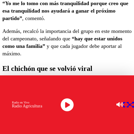
“Yo me lo tomo con más tranquilidad porque creo que
esa tranquilidad nos ayudará a ganar el próximo
partido”
, comentó.
Además, recalcó la importancia del grupo en este momento
del campeonato, señalando que
“hay que estar unidos
como una familia”
y que cada jugador debe aportar al
máximo.
El chichón que se volvió viral
Otro de los temas que llamó la atención tras el partido fue
el evidente
golpe en la frente
del delantero, imagen que
rápidamente se viralizó en redes sociales.
Radio en Vivo
Radio Agricultura
Consultado por la situación, el propio Sánchez explicó con
naturalidad lo ocurrido:
“Me comí un codazo por ser un
poco más pequeño. Estoy un poco mareado”
, comentó,
quitándole dramatismo al incidente.