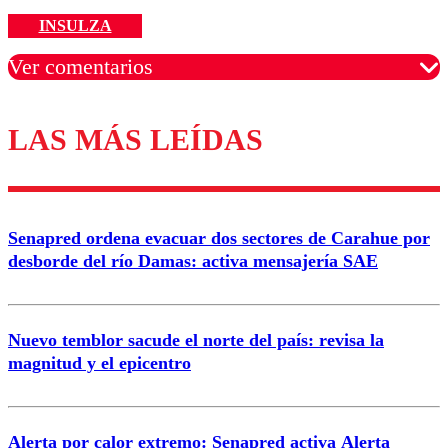
INSULZA
Ver comentarios
LAS MÁS LEÍDAS
Los comentarios son moderados para garantizar un
diálogo respetuoso.
Nombre
Senapred ordena evacuar dos sectores de Carahue por
Correo
desborde del río Damas: activa mensajería SAE
Nuevo temblor sacude el norte del país: revisa la
magnitud y el epicentro
Enviar comentario
Alerta por calor extremo: Senapred activa Alerta