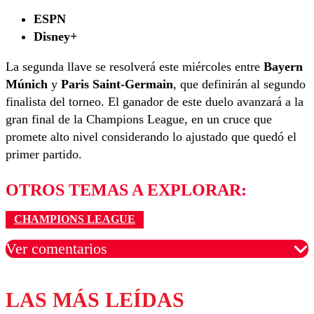
ESPN
Disney+
La segunda llave se resolverá este miércoles entre
Bayern
Múnich
y
Paris Saint-Germain
, que definirán al segundo
finalista del torneo. El ganador de este duelo avanzará a la
gran final de la Champions League, en un cruce que
promete alto nivel considerando lo ajustado que quedó el
primer partido.
OTROS TEMAS A EXPLORAR:
CHAMPIONS LEAGUE
Ver comentarios
LAS MÁS LEÍDAS
Los comentarios son moderados para garantizar un
diálogo respetuoso.