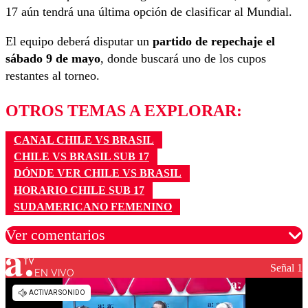
17 aún tendrá una última opción de clasificar al Mundial.
El equipo deberá disputar un
partido de repechaje el
sábado 9 de mayo
, donde buscará uno de los cupos
restantes al torneo.
OTROS TEMAS A EXPLORAR:
CANAL CHILE VS BRASIL
CHILE VS BRASIL SUB 17
DÓNDE VER CHILE VS BRASIL
HORARIO CHILE SUB 17
SUDAMERICANO FEMENINO
Ver comentarios
Señal 1
EN VIVO
Los comentarios son moderados para garantizar un
diálogo respetuoso.