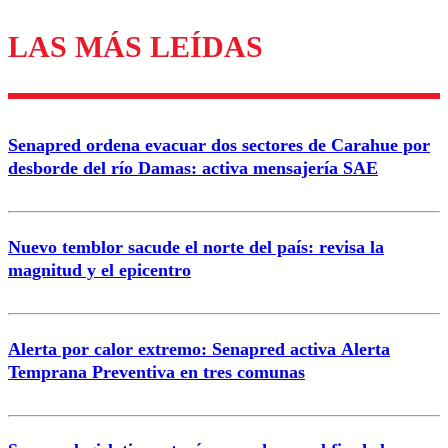
LAS MÁS LEÍDAS
Los comentarios son moderados para garantizar un
diálogo respetuoso.
Nombre
Senapred ordena evacuar dos sectores de Carahue por
Correo
desborde del río Damas: activa mensajería SAE
Nuevo temblor sacude el norte del país: revisa la
magnitud y el epicentro
Enviar comentario
Alerta por calor extremo: Senapred activa Alerta
Temprana Preventiva en tres comunas