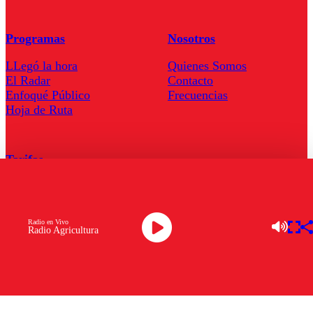
Programas
Nosotros
LLegó la hora
Quienes Somos
El Radar
Contacto
Enfoqué Público
Frecuencias
Hoja de Ruta
Tarifas
Comercial
Tarifas Servel Radio
Radio en Vivo
Radio Agricultura
Radio en Vivo
TV en Vivo
Descarga la APP