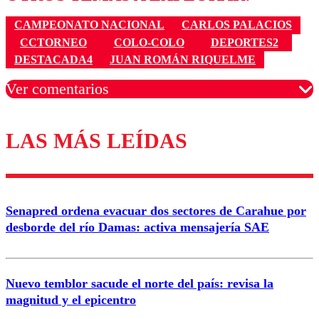
CAMPEONATO NACIONAL
CARLOS PALACIOS
CCTORNEO
COLO-COLO
DEPORTES2
DESTACADA4
JUAN ROMÁN RIQUELME
Ver comentarios
LAS MÁS LEÍDAS
Los comentarios son moderados para garantizar un
diálogo respetuoso.
Nombre
Senapred ordena evacuar dos sectores de Carahue por
Correo
desborde del río Damas: activa mensajería SAE
Nuevo temblor sacude el norte del país: revisa la
magnitud y el epicentro
Enviar comentario