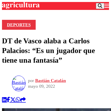
DEPORTES
Podcast
DT de Vasco alaba a Carlos
Frecuencias
Agricultura TV
Palacios: “Es un jugador que
Deportes
tiene una fantasía”
Entretención
Colo Colo
Noticias
Motor
Vida Social
Otros Deportes
Dato Practico
Publicaciones en medios
por
Bastián Catalán
Seleccion Chilena
Economía
Opinión
mayo 09, 2022
Torneo Internacional
Internacional
Programas
Torneo Nacional
Nacional
Comercial
Universidad Católica
Política
Universidad de Chile
Sustentabilidad