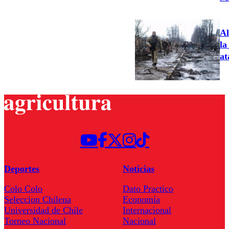
Al
la
at
Deportes
Noticias
Colo Colo
Dato Practico
Seleccion Chilena
Economía
Universidad de Chile
Internacional
Torneo Nacional
Nacional