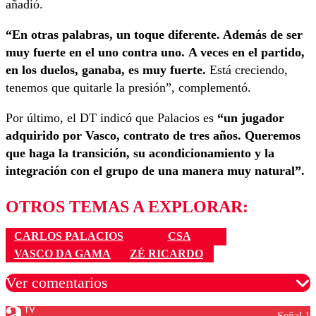
añadió.
“En otras palabras, un toque diferente. Además de ser
muy fuerte en el uno contra uno.
A veces en el partido,
en los duelos, ganaba, es muy fuerte.
Está creciendo,
tenemos que quitarle la presión”, complementó.
Por último, el DT indicó que Palacios es
“un jugador
adquirido por Vasco, contrato de tres años. Queremos
que haga la transición, su acondicionamiento y la
integración con el grupo de una manera muy natural”.
OTROS TEMAS A EXPLORAR:
CARLOS PALACIOS
CSA
VASCO DA GAMA
ZÉ RICARDO
Ver comentarios
Señal 1