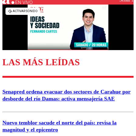
EN VIVO
Los comentarios son moderados para garantizar un
diálogo respetuoso.
Nombre
Correo
LAS MÁS LEÍDAS
Enviar comentario
Senapred ordena evacuar dos sectores de Carahue por
desborde del río Damas: activa mensajería SAE
Nuevo temblor sacude el norte del país: revisa la
magnitud y el epicentro