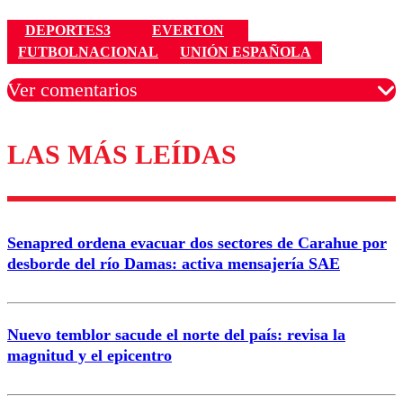
DEPORTES3
EVERTON
FUTBOLNACIONAL
UNIÓN ESPAÑOLA
Ver comentarios
LAS MÁS LEÍDAS
Los comentarios son moderados para garantizar un
diálogo respetuoso.
Nombre
Senapred ordena evacuar dos sectores de Carahue por
Correo
desborde del río Damas: activa mensajería SAE
Nuevo temblor sacude el norte del país: revisa la
magnitud y el epicentro
Enviar comentario