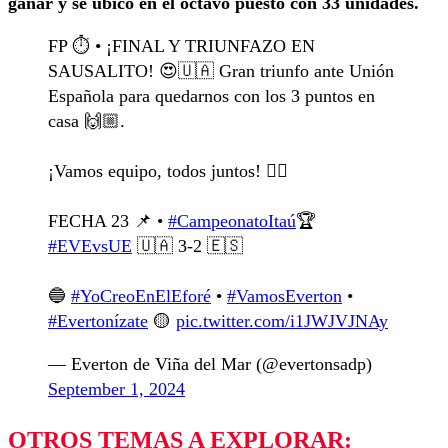
ganar y se ubicó en el octavo puesto con 33 unidades.
FP ⏱️ • ¡FINAL Y TRIUNFAZO EN
SAUSALITO! 😍🇺🇦 Gran triunfo ante Unión
Española para quedarnos con los 3 puntos en
casa 🙌🏼.
¡Vamos equipo, todos juntos! ❤️‍🔥
FECHA 23 📌 •
#CampeonatoItaú
🏆
#EVEvsUE
🇺🇦 3-2 🇪🇸
🔵
#YoCreoEnElEforé
•
#VamosEverton
•
#Evertonízate
🟡
pic.twitter.com/i1JWJVJNAy
— Everton de Viña del Mar (@evertonsadp)
September 1, 2024
OTROS TEMAS A EXPLORAR: