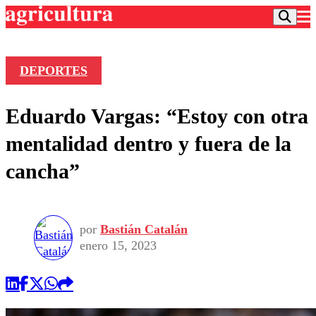
DEPORTES
Podcast
Eduardo Vargas: “Estoy con otra
Frecuencias
Agricultura TV
mentalidad dentro y fuera de la
Deportes
cancha”
Entretención
Colo Colo
Noticias
Motor
Vida Social
Otros Deportes
Dato Practico
Publicaciones en medios
por
Bastián Catalán
Seleccion Chilena
Economía
Opinión
enero 15, 2023
Torneo Internacional
Internacional
Programas
Torneo Nacional
Nacional
Comercial
Universidad Católica
Política
Universidad de Chile
Sustentabilidad