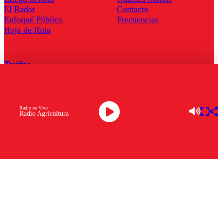
El Radar
Contacto
Enfoqué Público
Frecuencias
Hoja de Ruta
Tarifas
Comercial
Tarifas Servel Radio
Radio en Vivo
Radio Agricultura
Radio en Vivo
TV en Vivo
Descarga la APP