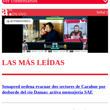
Ver comentarios
Señal 1
EN VIVO
Los comentarios son moderados para garantizar un
diálogo respetuoso.
Nombre
Correo
LAS MÁS LEÍDAS
Enviar comentario
Senapred ordena evacuar dos sectores de Carahue por
desborde del río Damas: activa mensajería SAE