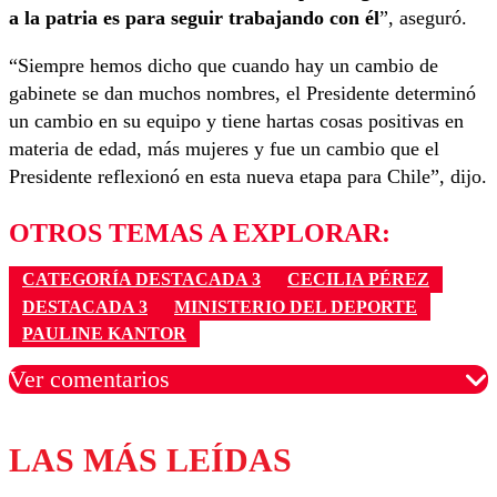
a la patria es para seguir trabajando con él
”, aseguró.
“Siempre hemos dicho que cuando hay un cambio de
gabinete se dan muchos nombres, el Presidente determinó
un cambio en su equipo y tiene hartas cosas positivas en
materia de edad, más mujeres y fue un cambio que el
Presidente reflexionó en esta nueva etapa para Chile”, dijo.
OTROS TEMAS A EXPLORAR:
CATEGORÍA DESTACADA 3
CECILIA PÉREZ
DESTACADA 3
MINISTERIO DEL DEPORTE
PAULINE KANTOR
Ver comentarios
LAS MÁS LEÍDAS
Los comentarios son moderados para garantizar un
diálogo respetuoso.