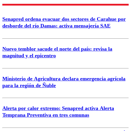
Nombre
Senapred ordena evacuar dos sectores de Carahue por
Correo
desborde del río Damas: activa mensajería SAE
Nuevo temblor sacude el norte del país: revisa la
magnitud y el epicentro
Enviar comentario
Ministerio de Agricultura declara emergencia agrícola
para la región de Ñuble
Alerta por calor extremo: Senapred activa Alerta
Temprana Preventiva en tres comunas