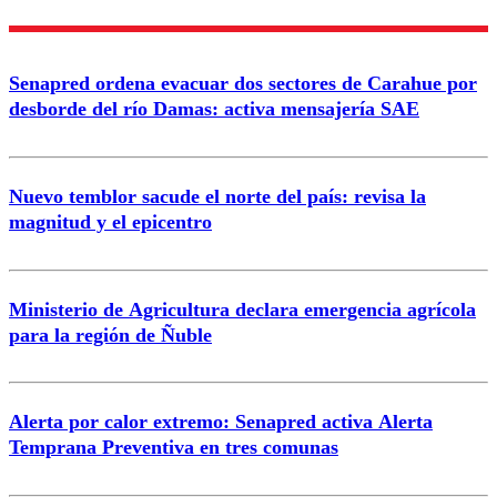
Nombre
Senapred ordena evacuar dos sectores de Carahue por
Correo
desborde del río Damas: activa mensajería SAE
Nuevo temblor sacude el norte del país: revisa la
magnitud y el epicentro
Enviar comentario
Ministerio de Agricultura declara emergencia agrícola
para la región de Ñuble
Alerta por calor extremo: Senapred activa Alerta
Temprana Preventiva en tres comunas