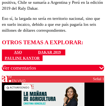
positiva, Chile se sumaría a Argentina y Perú en la edición
2019 del Raly Dakar.
Eso sí, la largada no sería en territorio nacional, sino que
en suelo incaico, debido a que ese país pagaría los seis
millones de dólares correspondientes.
OTROS TEMAS A EXPLORAR:
ASO
DAKAR 2019
PAULINE KANTOR
Ver comentarios
Señal 1
EN VIVO
Los comentarios son moderados para garantizar un
diálogo respetuoso.
Nombre