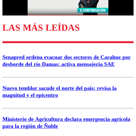
Correo
LAS MÁS LEÍDAS
Enviar comentario
Senapred ordena evacuar dos sectores de Carahue por
desborde del río Damas: activa mensajería SAE
Nuevo temblor sacude el norte del país: revisa la
magnitud y el epicentro
Ministerio de Agricultura declara emergencia agrícola
para la región de Ñuble