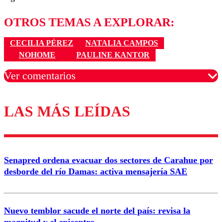
OTROS TEMAS A EXPLORAR:
CECILIA PÉREZ
NATALIA CAMPOS
NOHOME
PAULINE KANTOR
Ver comentarios
LAS MÁS LEÍDAS
Los comentarios son moderados para garantizar un
diálogo respetuoso.
Nombre
Senapred ordena evacuar dos sectores de Carahue por
Correo
desborde del río Damas: activa mensajería SAE
Nuevo temblor sacude el norte del país: revisa la