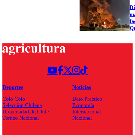
Di
ma
fa
Qu
Deportes
Noticias
Colo Colo
Dato Practico
Seleccion Chilena
Economía
Universidad de Chile
Internacional
Torneo Nacional
Nacional