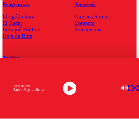
Programas
Nosotros
LLegó la hora
Quienes Somos
El Radar
Contacto
Enfoqué Público
Frecuencias
Hoja de Ruta
Tarifas
Comercial
Tarifas Servel Radio
Radio en Vivo
Radio Agricultura
Radio en Vivo
TV en Vivo
Descarga la APP