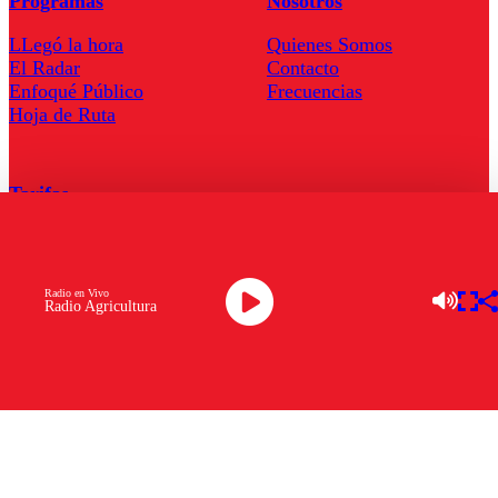
Programas
Nosotros
LLegó la hora
Quienes Somos
El Radar
Contacto
Enfoqué Público
Frecuencias
Hoja de Ruta
Tarifas
Comercial
Tarifas Servel Radio
Radio en Vivo
Radio Agricultura
Radio en Vivo
TV en Vivo
Descarga la APP