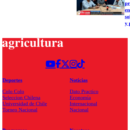
pr
en
so
y 
Deportes
Noticias
Colo Colo
Dato Practico
Seleccion Chilena
Economía
Universidad de Chile
Internacional
Torneo Nacional
Nacional