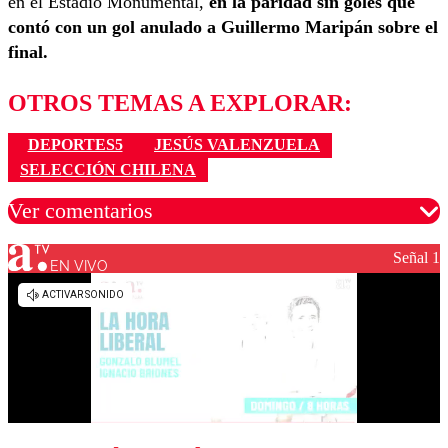
en el Estadio Monumental,
en la paridad sin goles que
contó con un gol anulado a Guillermo Maripán sobre el
final.
OTROS TEMAS A EXPLORAR:
DEPORTES5
JESÚS VALENZUELA
SELECCIÓN CHILENA
Ver comentarios
Señal 1
EN VIVO
Los comentarios son moderados para garantizar un
diálogo respetuoso.
Nombre
Correo