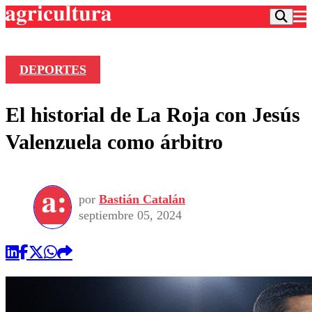
DEPORTES
Podcast
El historial de La Roja con Jesús
Frecuencias
Agricultura TV
Valenzuela como árbitro
Deportes
Entretención
Colo Colo
Noticias
Motor
por
Bastián Catalán
Vida Social
Otros Deportes
Dato Practico
septiembre 05, 2024
Publicaciones en medios
Seleccion Chilena
Economía
Opinión
Torneo Internacional
Internacional
Programas
Torneo Nacional
Nacional
Comercial
Universidad Católica
Política
Universidad de Chile
Sustentabilidad