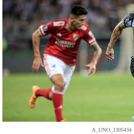
A_UNO_1305434