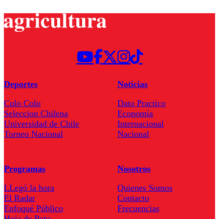
Deportes
Noticias
Colo Colo
Dato Practico
Seleccion Chilena
Economía
Universidad de Chile
Internacional
Torneo Nacional
Nacional
Programas
Nosotros
LLegó la hora
Quienes Somos
El Radar
Contacto
Enfoqué Público
Frecuencias
Hoja de Ruta