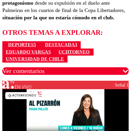
protagonismo
desde su expulsión en el duelo ante
Palmeiras en los cuartos de final de la Copa Libertadores,
situación por la que no estaría cómodo en el club.
OTROS TEMAS A EXPLORAR:
DEPORTES5
DESTACADA3
EDUARDO VARGAS
UCHTORNEO
UNIVERSIDAD DE CHILE
Ver comentarios
Señal 1
EN VIVO
Los comentarios son moderados para garantizar un
diálogo respetuoso.
Nombre
Correo