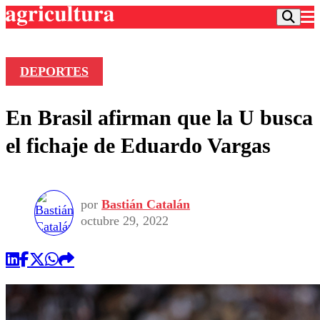
DEPORTES
Podcast
En Brasil afirman que la U busca
Frecuencias
Agricultura TV
el fichaje de Eduardo Vargas
Deportes
Entretención
Colo Colo
Noticias
Motor
por
Bastián Catalán
Vida Social
Otros Deportes
Dato Practico
octubre 29, 2022
Publicaciones en medios
Seleccion Chilena
Economía
Opinión
Torneo Internacional
Internacional
Programas
Torneo Nacional
Nacional
Comercial
Universidad Católica
Política
Universidad de Chile
Sustentabilidad