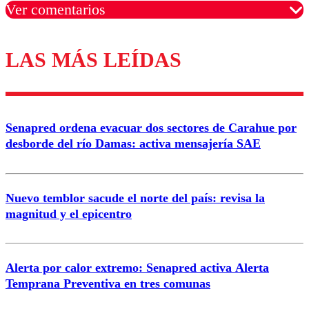
Ver comentarios
LAS MÁS LEÍDAS
Los comentarios son moderados para garantizar un
diálogo respetuoso.
Nombre
Senapred ordena evacuar dos sectores de Carahue por
Correo
desborde del río Damas: activa mensajería SAE
Nuevo temblor sacude el norte del país: revisa la
magnitud y el epicentro
Enviar comentario
Alerta por calor extremo: Senapred activa Alerta
Temprana Preventiva en tres comunas