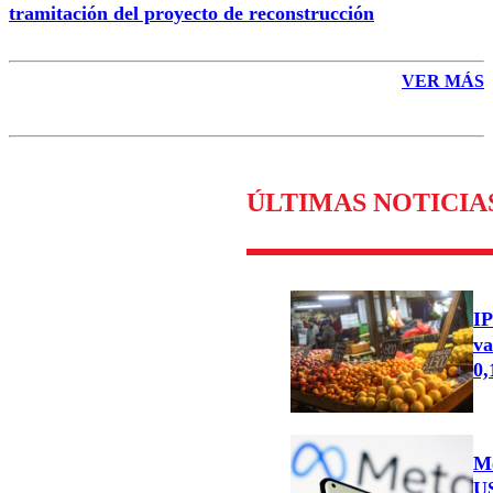
tramitación del proyecto de reconstrucción
VER MÁS
ÚLTIMAS NOTICIA
IP
va
0
Me
US