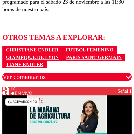
programado para el sábado 23 de noviembre a las 11:30
horas de nuestro país.
OTROS TEMAS A EXPLORAR:
CHRISTIANE ENDLER
FUTBOL FEMENINO
OLYMPIQUE DE LYON
PARÍS SAINT-GERMAIN
TIANE ENDLER
Ver comentarios
Señal 1
EN VIVO
Los comentarios son moderados para garantizar un
diálogo respetuoso.
Nombre
Correo