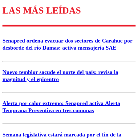
LAS MÁS LEÍDAS
Los comentarios son moderados para garantizar un
diálogo respetuoso.
Nombre
Senapred ordena evacuar dos sectores de Carahue por
Correo
desborde del río Damas: activa mensajería SAE
Nuevo temblor sacude el norte del país: revisa la
magnitud y el epicentro
Enviar comentario
Alerta por calor extremo: Senapred activa Alerta
Temprana Preventiva en tres comunas
Semana legislativa estará marcada por el fin de la