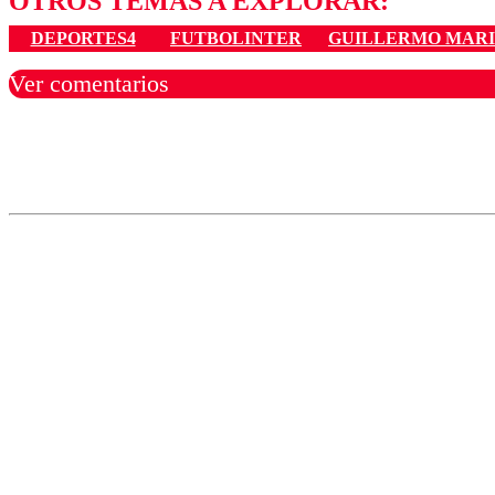
OTROS TEMAS A EXPLORAR:
DEPORTES4
FUTBOLINTER
GUILLERMO MAR
Ver comentarios
Los comentarios son moder
Nombre