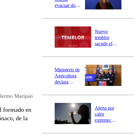
evacuar dos
sectores de
Carahue por
desborde del
río Damas:
Nuevo
activa
temblor
mensajería
sacude el
SAE
norte del país:
revisa la
magnitud y el
epicentro
Ministerio de
Agricultura
declara
emergencia
agrícola para
llermo Maripán
la región de
Ñuble
Alerta por
El formado en
calor
ónaco, de la
extremo:
Senapred
activa Alerta