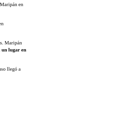
Temprana
 Maripán en
Preventiva en
tres comunas
en
as. Maripán
 un lugar en
so llegó a