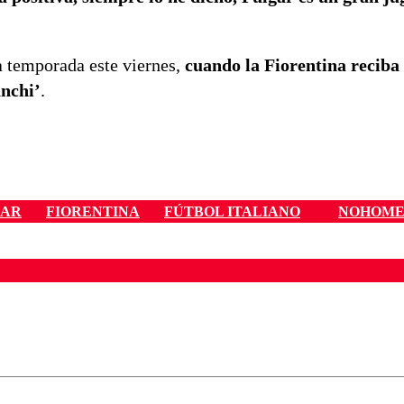
a temporada este viernes,
cuando la Fiorentina reciba 
anchi’
.
GAR
FIORENTINA
FÚTBOL ITALIANO
NOHOM
ados para garantizar un diálogo respetuoso.
Correo