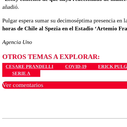
añadió.
Pulgar espera sumar su decimoséptima presencia en l
horas de Chile al Spezia en el Estadio ‘Artemio Fr
Agencia Uno
OTROS TEMAS A EXPLORAR:
CESARE PRANDELLI
COVID-19
ERICK PUL
SERIE A
Ver comentarios
Los comentarios son moder
Nombre