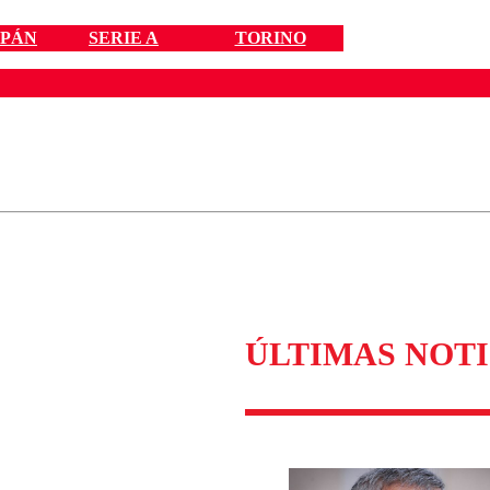
IPÁN
SERIE A
TORINO
ados para garantizar un diálogo respetuoso.
Correo
Enviar c
ÚLTIMAS NOTI