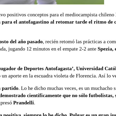
tuvo positivos conceptos para el mediocampista chileno
para el antofagastino al retomar tarde el ritmo de
osto del año pasado
, recién retomó las prácticas a co
rada, jugando 12 minutos en el empate 2-2 ante
Spezia, 
jugador de Deportes Antofagasta’, Universidad Catól
 un aporte en la escuadra violeta de Florencia. Así lo v
 partido
. Lo he dicho muchas veces, es un muchacho s
demostrado científicamente que no sólo futbolistas,
xpresó
Prandelli
.
 positiva, siempre lo he dicho, Pulgar es un gran j