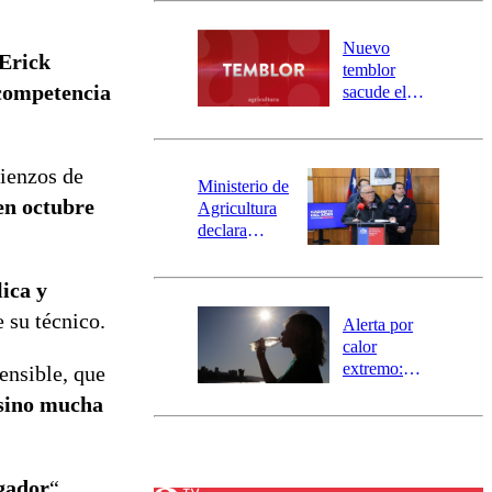
desborde del
río Damas:
Nuevo
Erick
activa
temblor
mensajería
 competencia
sacude el
SAE
norte del país:
revisa la
magnitud y el
mienzos de
epicentro
Ministerio de
en octubre
Agricultura
declara
emergencia
agrícola para
ica y
la región de
Ñuble
e su técnico.
Alerta por
calor
extremo:
ensible, que
Senapred
 sino mucha
activa Alerta
Temprana
Preventiva en
tres comunas
ugador
“,