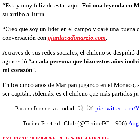
“Estoy muy feliz de estar aquí.
Fui una leyenda en M
su arribo a Turín.
“Creo que soy un líder en el campo y daré una buena c
conversación con
gianlucadimarzio.com
.
A través de sus redes sociales, el chileno se despidi
agradeció “
a cada persona que hizo estos años inol
mi corazón
“.
En los cinco años de Maripán jugando en el Mónaco, se
ser capitán. Además, es el chileno que más partidos ju
Para defender la ciudad 🇨🇱⚔️
pic.twitter.com
— Torino Football Club (@TorinoFC_1906)
Aug