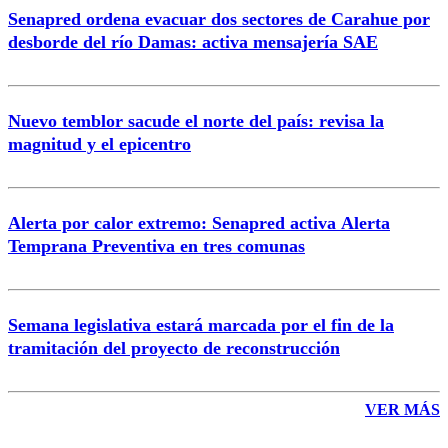
Senapred ordena evacuar dos sectores de Carahue por
Correo
desborde del río Damas: activa mensajería SAE
Nuevo temblor sacude el norte del país: revisa la
magnitud y el epicentro
Enviar comentario
Alerta por calor extremo: Senapred activa Alerta
Temprana Preventiva en tres comunas
Semana legislativa estará marcada por el fin de la
tramitación del proyecto de reconstrucción
VER MÁS