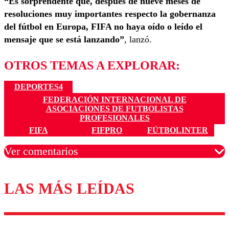
“Es sorprendente que, después de nueve meses de
resoluciones muy importantes respecto la gobernanza
del fútbol en Europa, FIFA no haya oído o leído el
mensaje que se está lanzando”
, lanzó.
OTROS TEMAS A EXPLORAR:
DEPORTES4
FEDERACIÓN INTERNACIONAL DE
ASOCIACIONES DE FUTBOLISTAS
PROFESIONALES
FIFA
FIFPRO
FÚTBOLINTER
Ver comentarios
LAS MÁS LEÍDAS
Los comentarios son moderados para garantizar un
diálogo respetuoso.
Nombre