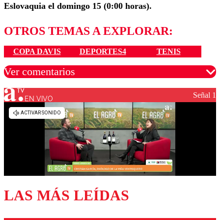
Eslovaquia el domingo 15 (0:00 horas).
OTROS TEMAS A EXPLORAR:
COPA DAVIS
DEPORTES4
TENIS
Ver comentarios
Señal 1
EN VIVO
Los comentarios son moderados para garantizar un
diálogo respetuoso.
Nombre
Correo
LAS MÁS LEÍDAS