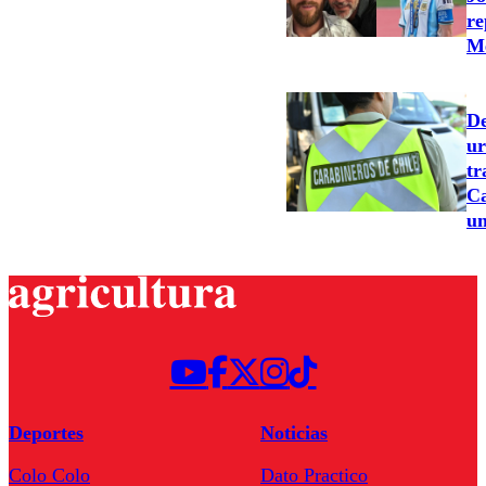
re
Me
De
ur
tr
Ca
un
Deportes
Noticias
Colo Colo
Dato Practico