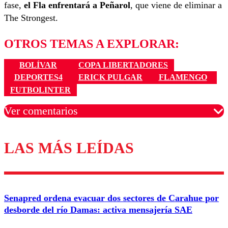
fase,
el Fla enfrentará a Peñarol
, que viene de eliminar a
The Strongest.
OTROS TEMAS A EXPLORAR:
BOLÍVAR
COPA LIBERTADORES
DEPORTES4
ERICK PULGAR
FLAMENGO
FUTBOLINTER
Ver comentarios
LAS MÁS LEÍDAS
Los comentarios son moderados para garantizar un
diálogo respetuoso.
Nombre
Senapred ordena evacuar dos sectores de Carahue por
Correo
desborde del río Damas: activa mensajería SAE