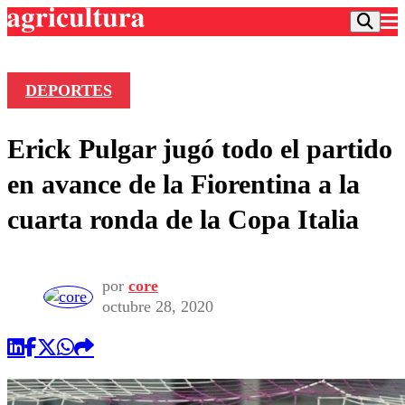
DEPORTES
Podcast
Erick Pulgar jugó todo el partido
Frecuencias
Agricultura TV
en avance de la Fiorentina a la
Deportes
cuarta ronda de la Copa Italia
Entretención
Colo Colo
Noticias
Motor
Vida Social
Otros Deportes
Dato Practico
por
core
Publicaciones en medios
Seleccion Chilena
Economía
octubre 28, 2020
Opinión
Torneo Internacional
Internacional
Programas
Torneo Nacional
Nacional
Comercial
Universidad Católica
Política
Universidad de Chile
Sustentabilidad