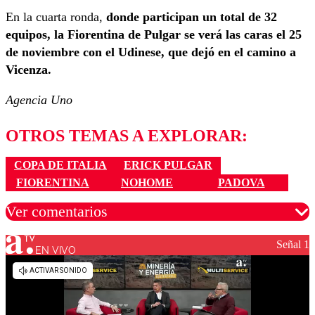
En la cuarta ronda,
donde participan un total de 32
equipos, la Fiorentina de Pulgar se verá las caras el 25
de noviembre con el Udinese, que dejó en el camino a
Vicenza.
Agencia Uno
OTROS TEMAS A EXPLORAR:
COPA DE ITALIA
ERICK PULGAR
FIORENTINA
NOHOME
PADOVA
Ver comentarios
Señal 1
EN VIVO
Los comentarios son moderados para garantizar un
diálogo respetuoso.
Nombre