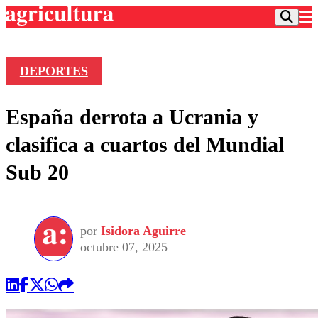
DEPORTES
Podcast
España derrota a Ucrania y
Frecuencias
Agricultura TV
clasifica a cuartos del Mundial
Deportes
Sub 20
Entretención
Colo Colo
Noticias
Motor
Vida Social
Otros Deportes
Dato Practico
Publicaciones en medios
por
Isidora Aguirre
Seleccion Chilena
Economía
Opinión
octubre 07, 2025
Torneo Internacional
Internacional
Programas
Torneo Nacional
Nacional
Comercial
Universidad Católica
Política
Universidad de Chile
Sustentabilidad