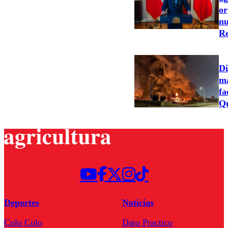
or
nu
Re
Di
ma
fa
Qu
Deportes
Noticias
Colo Colo
Dato Practico