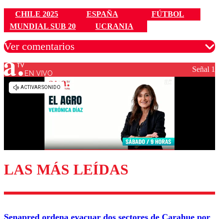
CHILE 2025
ESPAÑA
FÚTBOL
MUNDIAL SUB 20
UCRANIA
Ver comentarios
Señal 1
EN VIVO
Los comentarios son moderados para garantizar un
diálogo respetuoso.
Nombre
Correo
LAS MÁS LEÍDAS
Enviar comentario
Senapred ordena evacuar dos sectores de Carahue por