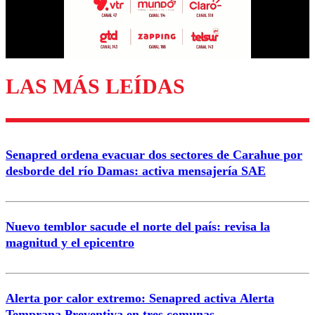
Correo
LAS MÁS LEÍDAS
Enviar comentario
Senapred ordena evacuar dos sectores de Carahue por
desborde del río Damas: activa mensajería SAE
Nuevo temblor sacude el norte del país: revisa la
magnitud y el epicentro
Alerta por calor extremo: Senapred activa Alerta
Temprana Preventiva en tres comunas