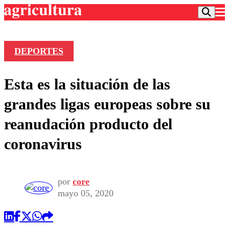
DEPORTES
Podcast
Esta es la situación de las
Frecuencias
Agricultura TV
grandes ligas europeas sobre su
Deportes
reanudación producto del
Entretención
Colo Colo
Noticias
coronavirus
Motor
Vida Social
Otros Deportes
Dato Practico
Publicaciones en medios
Seleccion Chilena
Economía
Opinión
Torneo Internacional
Internacional
por
core
Programas
mayo 05, 2020
Torneo Nacional
Nacional
Comercial
Universidad Católica
Política
Universidad de Chile
Sustentabilidad