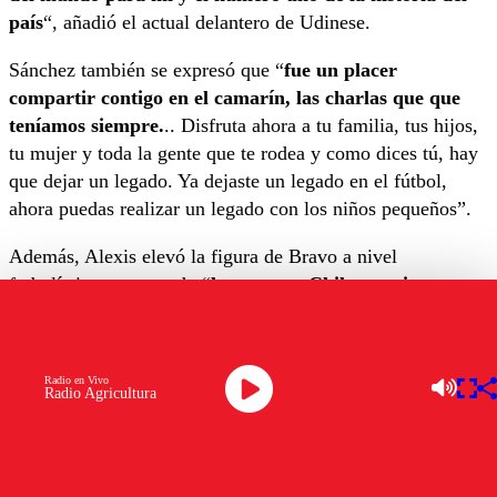
país
“, añadió el actual delantero de Udinese.
Sánchez también se expresó que “
fue un placer
compartir contigo en el camarín, las charlas que que
teníamos siempre.
.. Disfruta ahora a tu familia, tus hijos,
tu mujer y toda la gente que te rodea y como dices tú, hay
que dejar un legado. Ya dejaste un legado en el fútbol,
ahora puedas realizar un legado con los niños pequeños”.
Además, Alexis elevó la figura de Bravo a nivel
futbolístico asegurando “
la gente en Chile te quiera y
sepa que es un privilegio tener un arquero como tú en
el en este país
. Ya sabes que al ser chileno a veces cuesta
un poco más”.
Radio en Vivo
Radio Agricultura
“Cuídate mucho,
nos vemos pronto para jugar un
partido de fútbol, no creo, pero para un café
. Un abrazo
grande”, sentenció el Niño Maravilla.