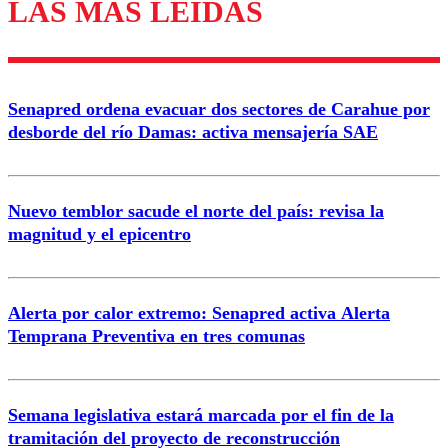
LAS MÁS LEÍDAS
Los comentarios son moderados para garantizar un
diálogo respetuoso.
Nombre
Senapred ordena evacuar dos sectores de Carahue por
Correo
desborde del río Damas: activa mensajería SAE
Nuevo temblor sacude el norte del país: revisa la
magnitud y el epicentro
Enviar comentario
Alerta por calor extremo: Senapred activa Alerta
Temprana Preventiva en tres comunas
Semana legislativa estará marcada por el fin de la
tramitación del proyecto de reconstrucción