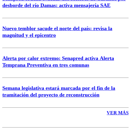
Correo
desborde del río Damas: activa mensajería SAE
Nuevo temblor sacude el norte del país: revisa la
magnitud y el epicentro
Enviar comentario
Alerta por calor extremo: Senapred activa Alerta
Temprana Preventiva en tres comunas
Semana legislativa estará marcada por el fin de la
tramitación del proyecto de reconstrucción
VER MÁS