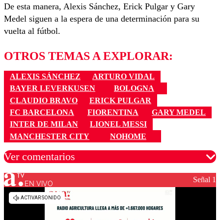
De esta manera, Alexis Sánchez, Erick Pulgar y Gary
Medel siguen a la espera de una determinación para su
vuelta al fútbol.
OTROS TEMAS A EXPLORAR:
ALEXIS SÁNCHEZ
ARTURO VIDAL
BAYER LEVERKUSEN
BOLOGNA
CLAUDIO BRAVO
ERICK PULGAR
FC BARCELONA
FIORENTINA
GARY MEDEL
INTER DE MILAN
LIONEL MESSI
MANCHESTER CITY
NOHOME
Ver comentarios
Señal 1
EN VIVO
Los comentarios son moderados para garantizar un
diálogo respetuoso.
Nombre