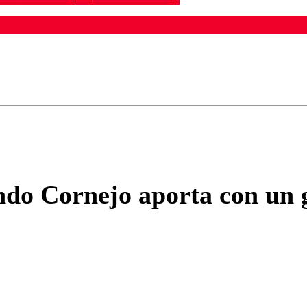
ados para garantizar un diálogo respetuoso.
Correo
Enviar c
do Cornejo aporta con un g