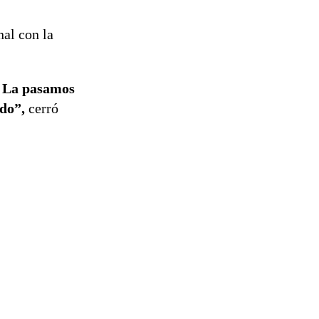
nal con la
La pasamos
ndo”,
cerró