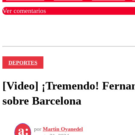
Ver comentarios
Los comentarios son moder
Nombre
DEPORTES
[Video] ¡Tremendo! Fernan
sobre Barcelona
por
Martin Oyanedel