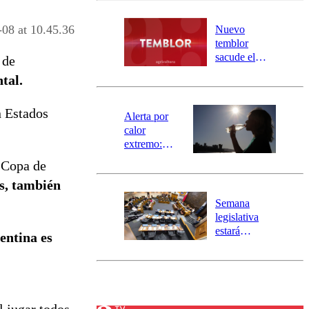
desborde del
río Damas:
08 at 10.45.36
Nuevo
activa
temblor
mensajería
sacude el
 de
SAE
norte del país:
tal.
revisa la
magnitud y el
n Estados
epicentro
Alerta por
calor
extremo:
Senapred
 Copa de
activa Alerta
s, también
Temprana
Preventiva en
Semana
tres comunas
legislativa
estará
entina es
marcada por
el fin de la
tramitación
del proyecto
de