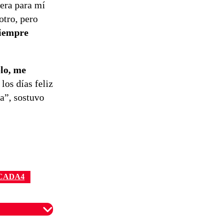
iera para mí
otro, pero
siempre
lo, me
los días feliz
a”, sostuvo
CADA4