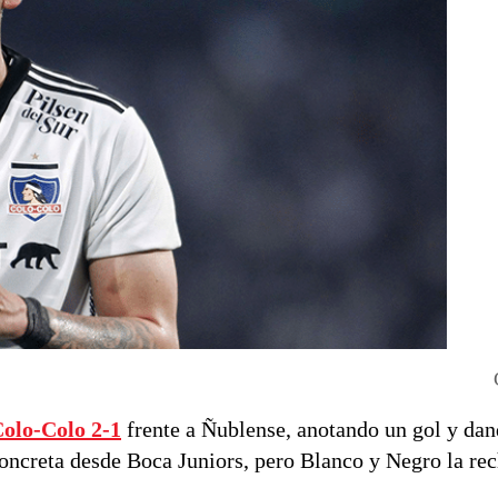
Colo-Colo 2-1
frente a Ñublense, anotando un gol y da
 concreta desde Boca Juniors, pero Blanco y Negro la re