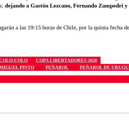
s;
dejando a Gastón Lezcano, Fernando Zampedri y
garán a las 19:15 horas de Chile, por la quinta fecha d
COLO-COLO
COPA LIBERTADORES 2020
MIGUEL PINTO
PEÑAROL
PEÑAROL DE URUG
ados para garantizar un diálogo respetuoso.
Correo