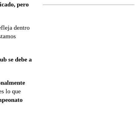
licado, pero
activa Alerta
Temprana
Preventiva en
tres comunas
efleja dentro
estamos
lub se debe a
onalmente
es lo que
mpeonato