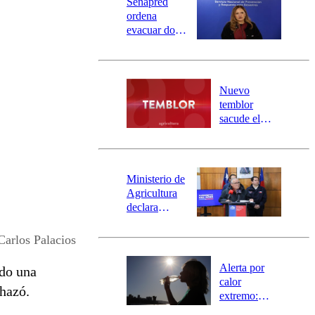
Senapred
ordena
evacuar dos
sectores de
Carahue por
desborde del
río Damas:
Nuevo
activa
temblor
mensajería
sacude el
SAE
norte del país:
revisa la
magnitud y el
epicentro
Ministerio de
Agricultura
declara
emergencia
agrícola para
Carlos Palacios
la región de
Ñuble
Alerta por
ndo una
calor
chazó.
extremo:
Senapred