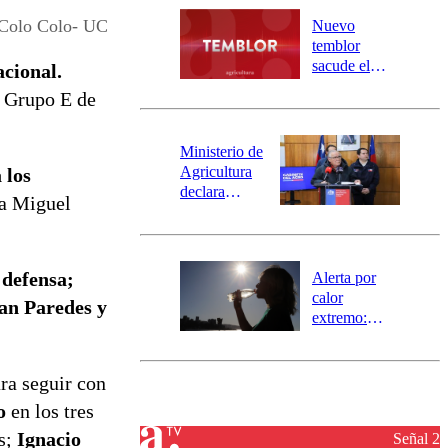
río Damas:
Colo Colo- UC
Nuevo
activa
temblor
mensajería
sacude el
acional.
SAE
norte del país:
l Grupo E de
revisa la
magnitud y el
epicentro
Ministerio de
Agricultura
 los
declara
 a Miguel
emergencia
agrícola para
la región de
Ñuble
 defensa;
Alerta por
calor
an Paredes y
extremo:
Senapred
activa Alerta
Temprana
ra seguir con
Preventiva en
ro
en los tres
tres comunas
s;
Ignacio
Señal 2