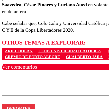
Saavedra, César Pinares y Luciano Aued
en volante
en delantera.
Cabe señalar que, Colo Colo y Universidad Católica ju
C Y E de la Copa Libertadores 2020.
OTROS TEMAS A EXPLORAR:
ARIEL HOLAN
CLUB UNIVERSIDAD CATÓLICA
GREMIO DE PORTO ALEGRE
GUALBERTO JARA
Ver comentarios
Los comentarios son moder
Nombre
DEPORTES