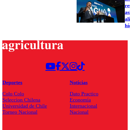
re
as
al
hí
Deportes
Noticias
Colo Colo
Dato Practico
Seleccion Chilena
Economía
Universidad de Chile
Internacional
Torneo Nacional
Nacional