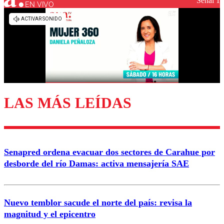
Señal 1
EN VIVO
Los comentarios son moderados para garantizar un
diálogo respetuoso.
Nombre
Correo
LAS MÁS LEÍDAS
Enviar comentario
Senapred ordena evacuar dos sectores de Carahue por
desborde del río Damas: activa mensajería SAE
Nuevo temblor sacude el norte del país: revisa la
magnitud y el epicentro