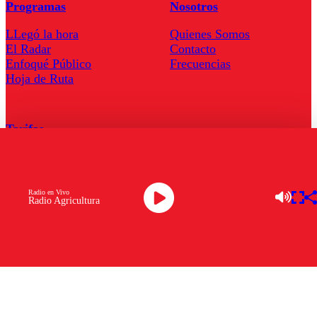
Programas
Nosotros
LLegó la hora
Quienes Somos
El Radar
Contacto
Enfoqué Público
Frecuencias
Hoja de Ruta
Tarifas
Comercial
Tarifas Servel Radio
Radio en Vivo
Radio Agricultura
Radio en Vivo
TV en Vivo
Descarga la APP