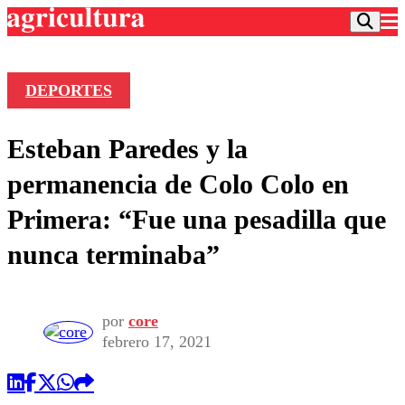
DEPORTES
Podcast
Esteban Paredes y la
Frecuencias
Agricultura TV
permanencia de Colo Colo en
Deportes
Primera: “Fue una pesadilla que
Entretención
Colo Colo
Noticias
nunca terminaba”
Motor
Vida Social
Otros Deportes
Dato Practico
Publicaciones en medios
Seleccion Chilena
Economía
Opinión
Torneo Internacional
Internacional
por
core
Programas
febrero 17, 2021
Torneo Nacional
Nacional
Comercial
Universidad Católica
Política
Universidad de Chile
Sustentabilidad