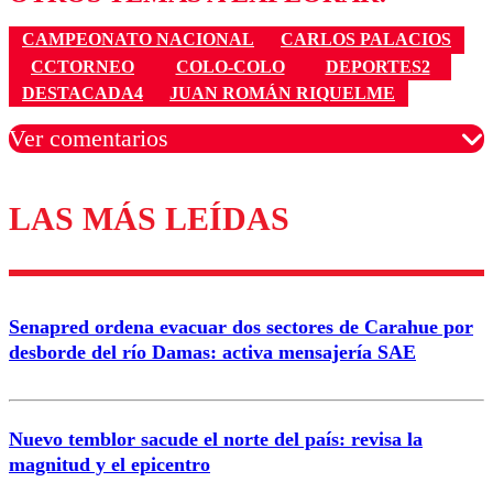
CAMPEONATO NACIONAL
CARLOS PALACIOS
CCTORNEO
COLO-COLO
DEPORTES2
DESTACADA4
JUAN ROMÁN RIQUELME
Ver comentarios
LAS MÁS LEÍDAS
Los comentarios son moderados para garantizar un
diálogo respetuoso.
Nombre
Senapred ordena evacuar dos sectores de Carahue por
Correo
desborde del río Damas: activa mensajería SAE
Nuevo temblor sacude el norte del país: revisa la
magnitud y el epicentro
Enviar comentario