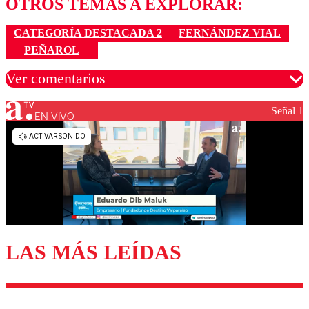
OTROS TEMAS A EXPLORAR:
CATEGORÍA DESTACADA 2
FERNÁNDEZ VIAL
PEÑAROL
Ver comentarios
Señal 1
EN VIVO
Los comentarios son moderados para garantizar un
diálogo respetuoso.
Nombre
Correo
LAS MÁS LEÍDAS
Enviar comentario