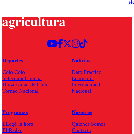
si
Deportes
Noticias
Colo Colo
Dato Practico
Seleccion Chilena
Economía
Universidad de Chile
Internacional
Torneo Nacional
Nacional
Programas
Nosotros
LLegó la hora
Quienes Somos
El Radar
Contacto