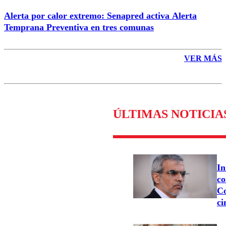
Alerta por calor extremo: Senapred activa Alerta
Temprana Preventiva en tres comunas
VER MÁS
ÚLTIMAS NOTICIA
In
co
Co
ci