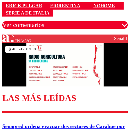
ERICK PULGAR
FIORENTINA
NOHOME
SERIE A DE ITALIA
Ver comentarios
Señal 1
EN VIVO
Los comentarios son moderados para garantizar un
diálogo respetuoso.
Nombre
Correo
LAS MÁS LEÍDAS
Enviar comentario
Senapred ordena evacuar dos sectores de Carahue por