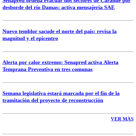
Senapred ordena evacuar dos sectores de Carahue por
Correo
desborde del río Damas: activa mensajería SAE
Nuevo temblor sacude el norte del país: revisa la
magnitud y el epicentro
Enviar comentario
Alerta por calor extremo: Senapred activa Alerta
Temprana Preventiva en tres comunas
Semana legislativa estará marcada por el fin de la
tramitación del proyecto de reconstrucción
VER MÁS