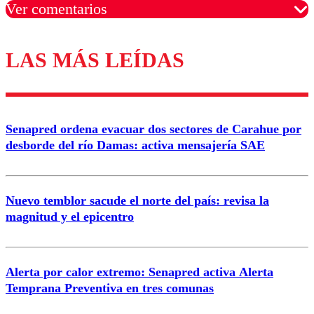
Ver comentarios
LAS MÁS LEÍDAS
Los comentarios son moderados para garantizar un
diálogo respetuoso.
Nombre
Senapred ordena evacuar dos sectores de Carahue por
Correo
desborde del río Damas: activa mensajería SAE
Nuevo temblor sacude el norte del país: revisa la
magnitud y el epicentro
Enviar comentario
Alerta por calor extremo: Senapred activa Alerta
Temprana Preventiva en tres comunas