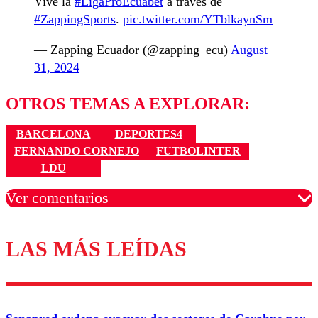
Vive la
#LigaProEcuabet
a través de
#ZappingSports
.
pic.twitter.com/YTblkaynSm
— Zapping Ecuador (@zapping_ecu)
August
31, 2024
OTROS TEMAS A EXPLORAR:
BARCELONA
DEPORTES4
FERNANDO CORNEJO
FUTBOLINTER
LDU
Ver comentarios
LAS MÁS LEÍDAS
Los comentarios son moderados para garantizar un
diálogo respetuoso.
Nombre