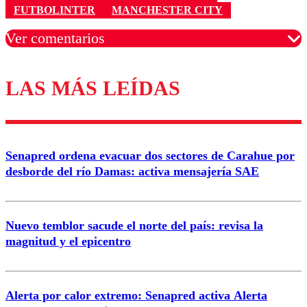
FUTBOLINTER
MANCHESTER CITY
Ver comentarios
LAS MÁS LEÍDAS
Los comentarios son moderados para garantizar un
diálogo respetuoso.
Nombre
Senapred ordena evacuar dos sectores de Carahue por
Correo
desborde del río Damas: activa mensajería SAE
Nuevo temblor sacude el norte del país: revisa la
magnitud y el epicentro
Enviar comentario
Alerta por calor extremo: Senapred activa Alerta