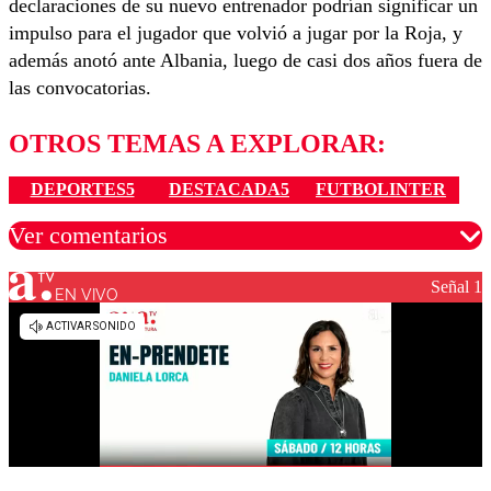
declaraciones de su nuevo entrenador podrían significar un
impulso para el jugador que volvió a jugar por la Roja, y
además anotó ante Albania, luego de casi dos años fuera de
las convocatorias.
OTROS TEMAS A EXPLORAR:
DEPORTES5
DESTACADA5
FUTBOLINTER
Ver comentarios
Señal 1
EN VIVO
Los comentarios son moderados para garantizar un
diálogo respetuoso.
Nombre
Correo