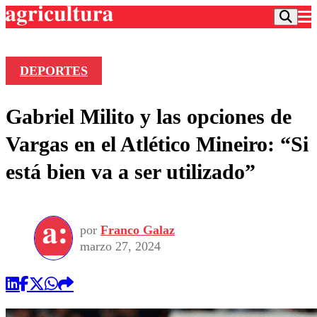
DEPORTES
Podcast
Gabriel Milito y las opciones de
Frecuencias
Agricultura TV
Vargas en el Atlético Mineiro: “Si
Deportes
está bien va a ser utilizado”
Entretención
Colo Colo
Noticias
Motor
Vida Social
Otros Deportes
Dato Practico
Publicaciones en medios
por
Franco Galaz
Seleccion Chilena
Economía
Opinión
marzo 27, 2024
Torneo Internacional
Internacional
Programas
Torneo Nacional
Nacional
Comercial
Universidad Católica
Política
Universidad de Chile
Sustentabilidad