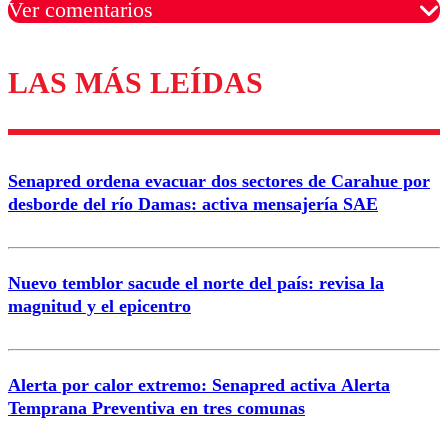
Ver comentarios
LAS MÁS LEÍDAS
Los comentarios son moderados para garantizar un
diálogo respetuoso.
Nombre
Senapred ordena evacuar dos sectores de Carahue por
Correo
desborde del río Damas: activa mensajería SAE
Nuevo temblor sacude el norte del país: revisa la
magnitud y el epicentro
Enviar comentario
Alerta por calor extremo: Senapred activa Alerta
Temprana Preventiva en tres comunas