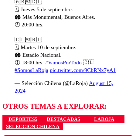
🇦🇷🆚🇨🇱
🗓️ Jueves 5 de septiembre.
🏟️ Más Monumental, Buenos Aires.
🕗 20:00 hrs.
🇨🇱🆚🇧🇴
🗓️ Martes 10 de septiembre.
🏟️ Estadio Nacional.
🕕 18:00 hrs.
#VamosPorTodo
🇨🇱
#SomosLaRoja
pic.twitter.com/9CbRNx7yA1
— Selección Chilena (@LaRoja)
August 15,
2024
OTROS TEMAS A EXPLORAR:
DEPORTES5
DESTACADA5
LAROJA
SELECCIÓN CHILENA