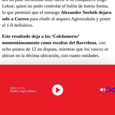
Lekue, quien no pudo controlar el balón de buena forma,
lo que permitió que el noruego
Alexander Sorloth dejara
solo a Correa
para eludir al arquero Agirrezabala y poner
el 1-0 definitivo.
Este resultado deja a los ‘Colchoneros’
momentáneamente como escoltas del Barcelona
, con
ocho puntos de 12 en disputa, mientras que los vascos se
ubican en la décima ubicación, con cuatro unidades.
Lo próximo para el Atlético de Madrid será el duelo
frente al Valencia
el domingo 15 de septiembre, mientras
que el Bilbao visitará a Las Palmas ese mismo día.
Radio en Vivo
VICTORIA EN SAN MAMÉS 🔴⚪👊
Radio Agricultura
pic.twitter.com/8c4H9rGogS
— Atlético de Madrid (@Atleti)
August 31,
2024