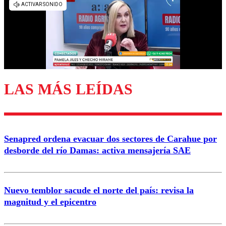
diálogo respetuoso.
Nombre
Correo
LAS MÁS LEÍDAS
Enviar comentario
Senapred ordena evacuar dos sectores de Carahue por
desborde del río Damas: activa mensajería SAE
Nuevo temblor sacude el norte del país: revisa la
magnitud y el epicentro