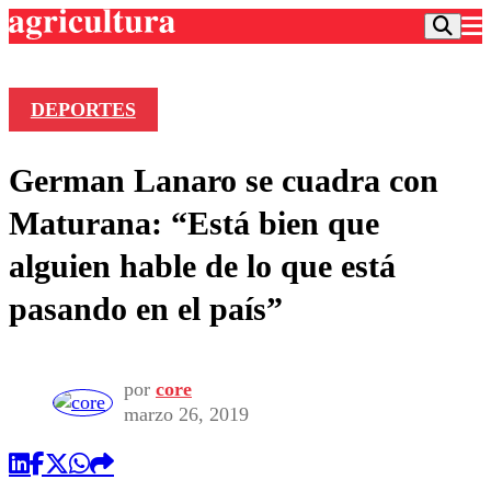
DEPORTES
Podcast
German Lanaro se cuadra con
Frecuencias
Agricultura TV
Maturana: “Está bien que
Deportes
alguien hable de lo que está
Entretención
Colo Colo
Noticias
pasando en el país”
Motor
Vida Social
Otros Deportes
Dato Practico
Publicaciones en medios
Seleccion Chilena
Economía
Opinión
Torneo Internacional
Internacional
por
core
Programas
marzo 26, 2019
Torneo Nacional
Nacional
Comercial
Universidad Católica
Política
Universidad de Chile
Sustentabilidad