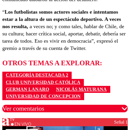
“
Los futbolistas somos actores sociales e intentamos
estar a la altura de un espectáculo deportivo. A veces
nos resulta,
a veces no; y como tales, hablar de Chile, de
su cultura; hacer crítica social, aportar, debatir, debería ser
tarea de todos. Eso es vivir en democracia”, expresó el
gremio a través de su cuenta de Twitter.
OTROS TEMAS A EXPLORAR:
CATEGORÍA DESTACADA 2
CLUB UNIVERSIDAD CATÓLICA
GERMAN LANARO
NICOLÁS MATURANA
UNIVERSIDAD DE CONCEPCION
Ver comentarios
Señal 1
EN VIVO
Los comentarios son moderados para garantizar un