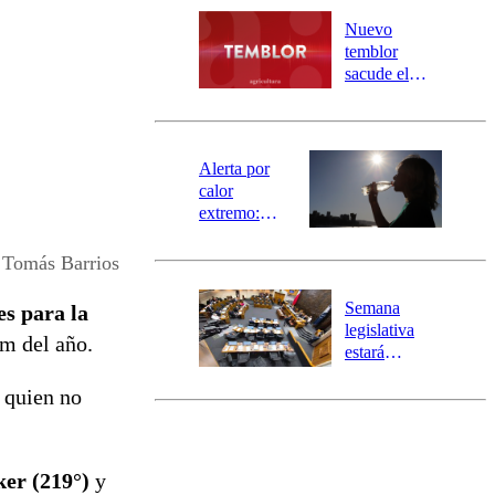
desborde del
río Damas:
Nuevo
activa
temblor
mensajería
sacude el
SAE
norte del país:
revisa la
magnitud y el
epicentro
Alerta por
calor
extremo:
Senapred
activa Alerta
y Tomás Barrios
Temprana
Preventiva en
Semana
es para la
tres comunas
legislativa
am del año.
estará
marcada por
a quien no
el fin de la
tramitación
del proyecto
de
er (219°)
y
reconstrucción