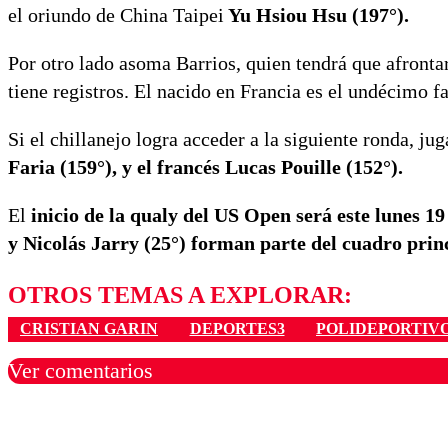
el oriundo de China Taipei
Yu Hsiou Hsu (197°).
Por otro lado asoma Barrios, quien tendrá que afrontar
tiene registros. El nacido en Francia es el undécimo f
Si el chillanejo logra acceder a la siguiente ronda, ju
Faria (159°), y el francés Lucas Pouille (152°).
El
inicio de la qualy del US Open será este lunes 19
y Nicolás Jarry (25°) forman parte del cuadro prin
OTROS TEMAS A EXPLORAR:
CRISTIAN GARIN
DEPORTES3
POLIDEPORTIV
Ver comentarios
Los comentarios son moder