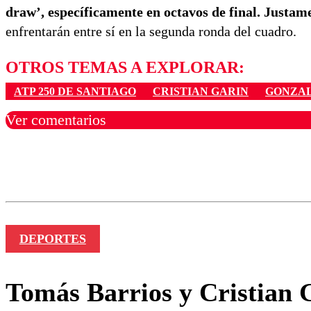
draw’, específicamente en octavos de final. Justam
enfrentarán entre sí en la segunda ronda del cuadro.
OTROS TEMAS A EXPLORAR:
ATP 250 DE SANTIAGO
CRISTIAN GARIN
GONZA
Ver comentarios
Los comentarios son moder
Nombre
DEPORTES
Tomás Barrios y Cristian G