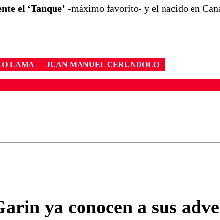
ente el ‘Tanque’
-máximo favorito- y el nacido en Can
LO LAMA
JUAN MANUEL CERUNDOLO
ados para garantizar un diálogo respetuoso.
Correo
Enviar c
arin ya conocen a sus adver