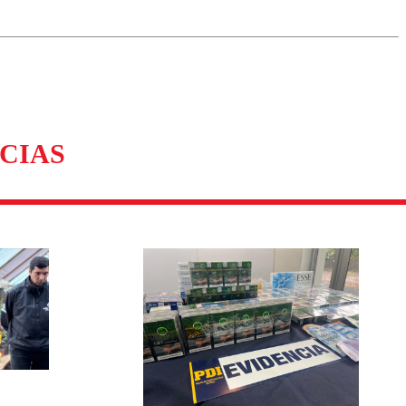
omentario
CIAS
: