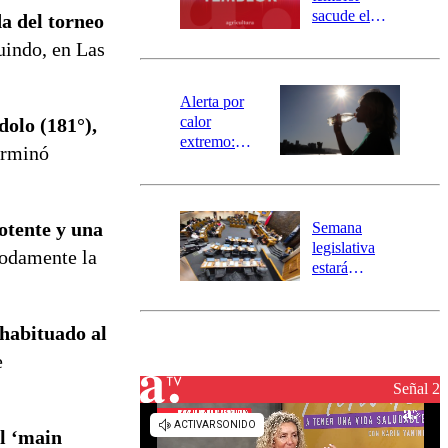
mensajería
sacude el
a del torneo
SAE
norte del país:
uindo, en Las
revisa la
magnitud y el
epicentro
Alerta por
calor
dolo (181°),
extremo:
terminó
Senapred
activa Alerta
Temprana
Preventiva en
potente y una
Semana
tres comunas
legislativa
modamente la
estará
marcada por
el fin de la
tramitación
 habituado al
del proyecto
e
de
reconstrucción
Señal 2
el ‘main