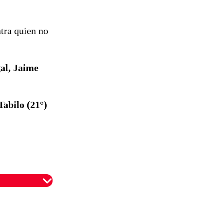
ntra quien no
gal, Jaime
abilo (21°)