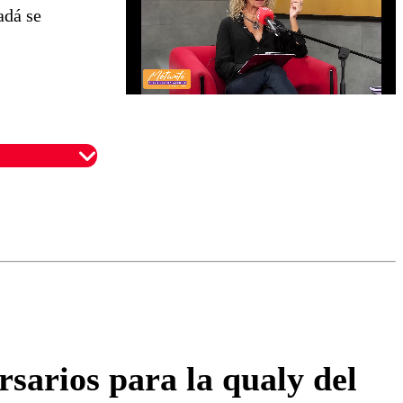
adá se
omentario
sarios para la qualy del