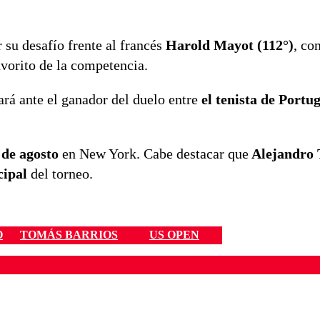
 su desafío frente al francés
Harold Mayot (112°)
, co
avorito de la competencia.
gará ante el ganador del duelo entre
el tenista de Portu
 de agosto
en New York. Cabe destacar que
Alejandro T
cipal
del torneo.
O
TOMÁS BARRIOS
US OPEN
ados para garantizar un diálogo respetuoso.