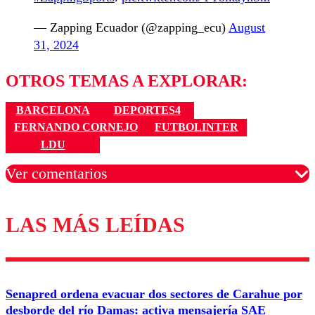
— Zapping Ecuador (@zapping_ecu)
August
31, 2024
OTROS TEMAS A EXPLORAR:
BARCELONA
DEPORTES4
FERNANDO CORNEJO
FUTBOLINTER
LDU
Ver comentarios
LAS MÁS LEÍDAS
Los comentarios son moderados para garantizar un
diálogo respetuoso.
Nombre
Senapred ordena evacuar dos sectores de Carahue por
Correo
desborde del río Damas: activa mensajería SAE