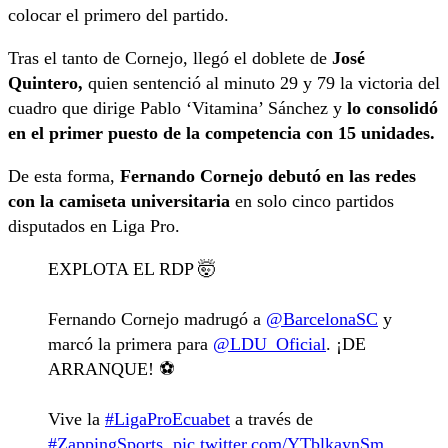
colocar el primero del partido.
Tras el tanto de Cornejo, llegó el doblete de
José
Quintero,
quien sentenció al minuto 29 y 79 la victoria del
cuadro que dirige Pablo ‘Vitamina’ Sánchez y
lo consolidó
en el primer puesto de la competencia con 15 unidades.
De esta forma,
Fernando Cornejo debutó en las redes
con la camiseta universitaria
en solo cinco partidos
disputados en Liga Pro.
EXPLOTA EL RDP 🤯
Fernando Cornejo madrugó a
@BarcelonaSC
y
marcó la primera para
@LDU_Oficial
. ¡DE
ARRANQUE! ⚽️
Vive la
#LigaProEcuabet
a través de
#ZappingSports
.
pic.twitter.com/YTblkaynSm