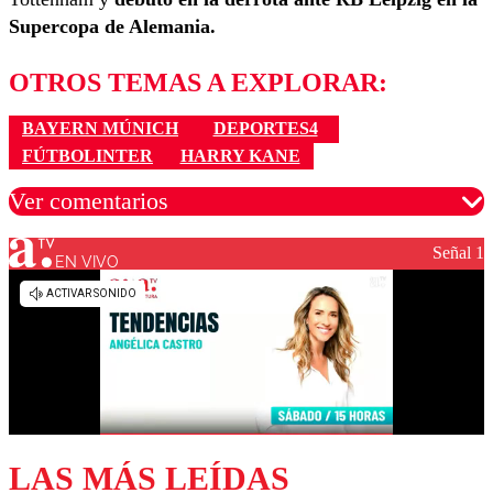
Supercopa de Alemania.
OTROS TEMAS A EXPLORAR:
BAYERN MÚNICH
DEPORTES4
FÚTBOLINTER
HARRY KANE
Ver comentarios
Señal 1
EN VIVO
Los comentarios son moderados para garantizar un
diálogo respetuoso.
Nombre
Correo
LAS MÁS LEÍDAS