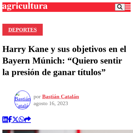
DEPORTES
Podcast
Harry Kane y sus objetivos en el
Frecuencias
Agricultura TV
Bayern Múnich: “Quiero sentir
Deportes
la presión de ganar títulos”
Entretención
Colo Colo
Noticias
Motor
Vida Social
Otros Deportes
Dato Practico
Publicaciones en medios
por
Bastián Catalán
Seleccion Chilena
Economía
Opinión
agosto 16, 2023
Torneo Internacional
Internacional
Programas
Torneo Nacional
Nacional
Comercial
Universidad Católica
Política
Universidad de Chile
Sustentabilidad