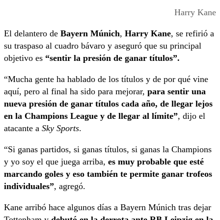
Harry Kane
El delantero de
Bayern Múnich
,
Harry Kane
, se refirió a
su traspaso al cuadro bávaro y aseguró que su principal
objetivo es
“sentir la presión de ganar títulos”.
“Mucha gente ha hablado de los títulos y de por qué vine
aquí, pero al final ha sido para mejorar,
para sentir una
nueva presión de ganar títulos cada año, de llegar lejos
en la Champions League y de llegar al límite”
, dijo el
atacante a
Sky Sports
.
“Si ganas partidos, si ganas títulos, si ganas la Champions
y yo soy el que juega arriba,
es muy probable que esté
marcando goles y eso también te permite ganar trofeos
individuales”
, agregó.
Kane arribó hace algunos días a Bayern Múnich tras dejar
Tottenham y
debutó en la derrota ante RB Leipzig en la