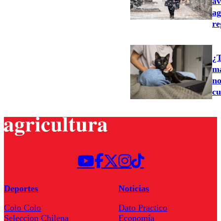
av
ag
re
¿T
ma
no
cu
Deportes
Noticias
Colo Colo
Dato Practico
Seleccion Chilena
Economía