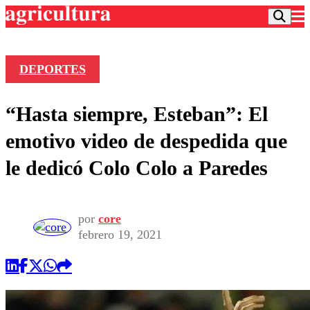
DEPORTES
Podcast
“Hasta siempre, Esteban”: El
Frecuencias
Agricultura TV
emotivo video de despedida que
Deportes
le dedicó Colo Colo a Paredes
Entretención
Colo Colo
Noticias
Motor
Vida Social
Otros Deportes
Dato Practico
por
core
Publicaciones en medios
Seleccion Chilena
Economía
febrero 19, 2021
Opinión
Torneo Internacional
Internacional
Programas
Torneo Nacional
Nacional
Comercial
Universidad Católica
Política
Universidad de Chile
Sustentabilidad