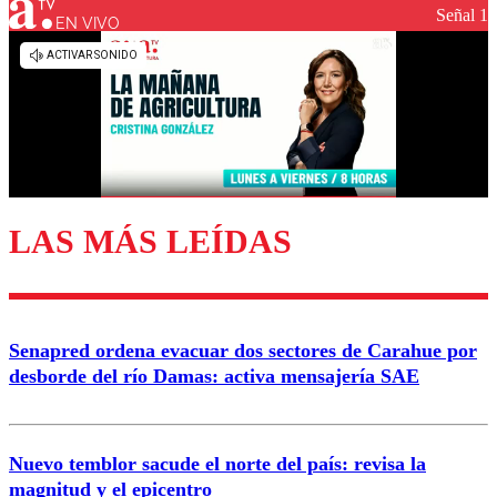
Señal 1
EN VIVO
Los comentarios son moderados para garantizar un
diálogo respetuoso.
Nombre
Correo
LAS MÁS LEÍDAS
Enviar comentario
Senapred ordena evacuar dos sectores de Carahue por
desborde del río Damas: activa mensajería SAE
Nuevo temblor sacude el norte del país: revisa la
magnitud y el epicentro