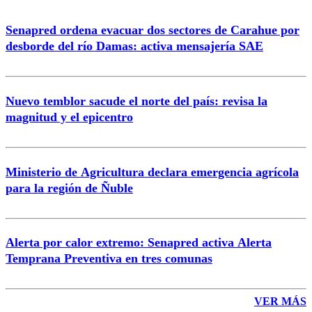
Senapred ordena evacuar dos sectores de Carahue por
Correo
desborde del río Damas: activa mensajería SAE
Nuevo temblor sacude el norte del país: revisa la
magnitud y el epicentro
Enviar comentario
Ministerio de Agricultura declara emergencia agrícola
para la región de Ñuble
Alerta por calor extremo: Senapred activa Alerta
Temprana Preventiva en tres comunas
VER MÁS