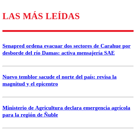
LAS MÁS LEÍDAS
Los comentarios son moderados para garantizar un
diálogo respetuoso.
Nombre
Senapred ordena evacuar dos sectores de Carahue por
Correo
desborde del río Damas: activa mensajería SAE
Nuevo temblor sacude el norte del país: revisa la
magnitud y el epicentro
Enviar comentario
Ministerio de Agricultura declara emergencia agrícola
para la región de Ñuble