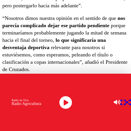
pero postergarlo hacia más adelante”.
“Nosotros dimos nuestra opinión en el sentido de que
nos
parecía complicado dejar ese partido pendiente
porque
terminaríamos probablemente jugando la mitad de semana
hacia el final del torneo,
lo que significaría una
desventaja deportiva
relevante para nosotros si
estuviésemos, como esperamos, peleando el título o
clasificación a copas internacionales”, añadió el Presidente
de Cruzados.
“
Manifestamos nuestro desacuerdo con reprogramar
ese partido
, pero en el día específico en que se programe
no sabemos. Escuchamos que podría ser el jueves 12 de
Radio en Vivo
septiembre o el viernes 13 y en ese sentido lo que se
Radio Agricultura
programe será lo que nosotros respetemos”, puntualizó.
Derrota en El Salvador