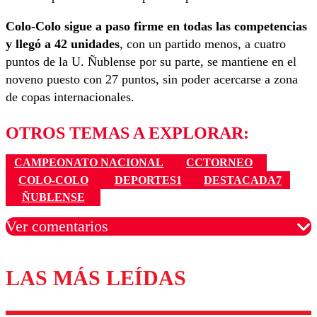
Colo-Colo sigue a paso firme en todas las competencias
y llegó a 42 unidades
, con un partido menos, a cuatro
puntos de la U. Ñublense por su parte, se mantiene en el
noveno puesto con 27 puntos, sin poder acercarse a zona
de copas internacionales.
OTROS TEMAS A EXPLORAR:
CAMPEONATO NACIONAL
CCTORNEO
COLO-COLO
DEPORTES1
DESTACADA7
ÑUBLENSE
Ver comentarios
LAS MÁS LEÍDAS
Los comentarios son moderados para garantizar un
diálogo respetuoso.
Nombre