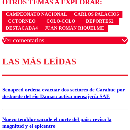
OTROS TEMAS A EXPLORAR:
CAMPEONATO NACIONAL
CARLOS PALACIOS
CCTORNEO
COLO-COLO
DEPORTES2
DESTACADA4
JUAN ROMÁN RIQUELME
Ver comentarios
LAS MÁS LEÍDAS
Los comentarios son moderados para garantizar un
diálogo respetuoso.
Nombre
Senapred ordena evacuar dos sectores de Carahue por
Correo
desborde del río Damas: activa mensajería SAE
Nuevo temblor sacude el norte del país: revisa la
magnitud y el epicentro
Enviar comentario