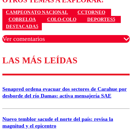
CAMPEONATO NACIONAL
CCTORNEO
COBRELOA
COLO-COLO
DEPORTES5
DESTACADA5
Ver comentarios
LAS MÁS LEÍDAS
Los comentarios son moderados para garantizar un
diálogo respetuoso.
Nombre
Senapred ordena evacuar dos sectores de Carahue por
Correo
desborde del río Damas: activa mensajería SAE
Nuevo temblor sacude el norte del país: revisa la
magnitud y el epicentro
Enviar comentario