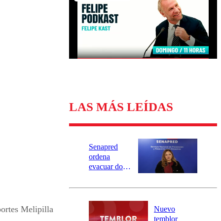
Universidad Católica
Política
Universidad de Chile
Sustentabilidad
LAS MÁS LEÍDAS
Senapred
ordena
evacuar dos
sectores de
Carahue por
desborde del
río Damas:
ortes Melipilla
Nuevo
activa
temblor