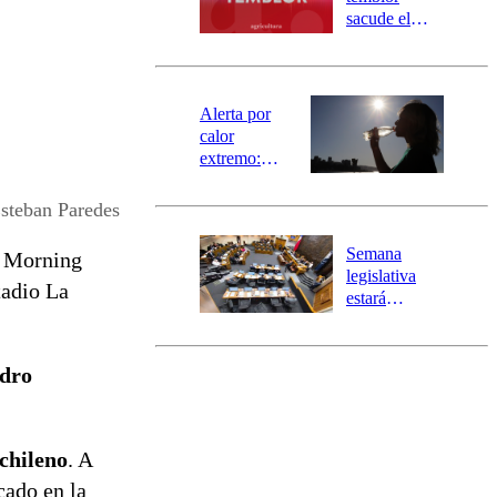
mensajería
sacude el
SAE
norte del país:
revisa la
magnitud y el
epicentro
Alerta por
calor
extremo:
Senapred
activa Alerta
steban Paredes
Temprana
Preventiva en
Semana
o Morning
tres comunas
legislativa
tadio La
estará
marcada por
el fin de la
tramitación
adro
del proyecto
de
reconstrucción
 chileno
. A
cado en la