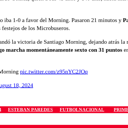
ro iba 1-0 a favor del Morning. Pasaron 21 minutos y
Pa
 festejos de los Microbuseros.
ndó la victoria de Santiago Morning, dejando atrás la 
go marcha momentáneamente sexto con 31 puntos
en
o Morning
pic.twitter.com/z95nYC2JOq
ugust 18, 2024
4
ESTEBAN PAREDES
FUTBOLNACIONAL
PRIM