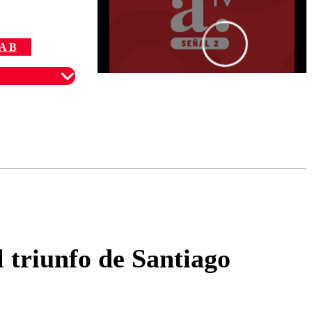
A B
omentario
l triunfo de Santiago