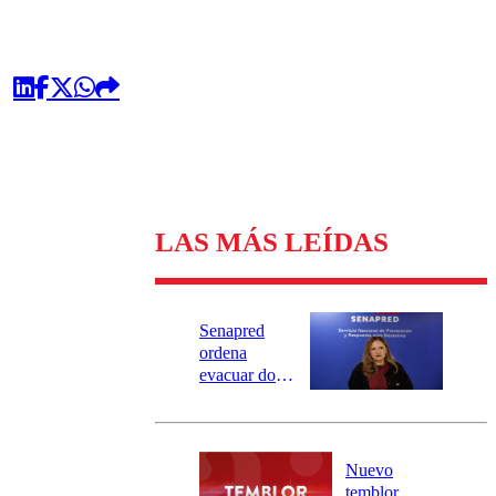
LAS MÁS LEÍDAS
Senapred
ordena
evacuar dos
sectores de
Carahue por
desborde del
río Damas:
Nuevo
activa
temblor