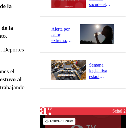
mensajería
sacude el
de la
SAE
norte del país:
revisa la
magnitud y el
 de la
epicentro
Alerta por
calor
ato.
extremo:
Senapred
a, Deportes
activa Alerta
Temprana
Preventiva en
Semana
tres comunas
ones el
legislativa
estará
estuvo al
marcada por
 trabajando
el fin de la
tramitación
del proyecto
de
reconstrucción
Señal 2