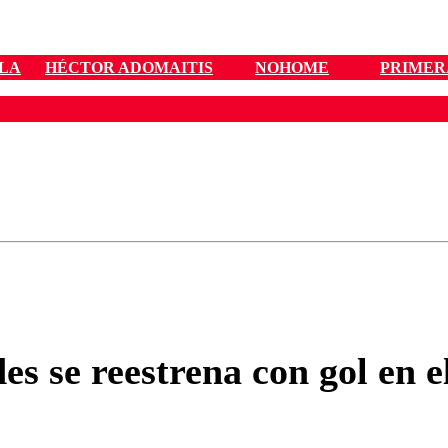
LLA
HÉCTOR ADOMAITIS
NOHOME
PRIMER
ados para garantizar un diálogo respetuoso.
Correo
Enviar c
s se reestrena con gol en e