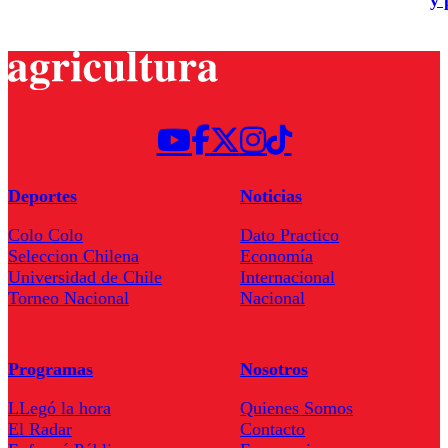
y 
Deportes
Noticias
Colo Colo
Dato Practico
Seleccion Chilena
Economía
Universidad de Chile
Internacional
Torneo Nacional
Nacional
Programas
Nosotros
LLegó la hora
Quienes Somos
El Radar
Contacto