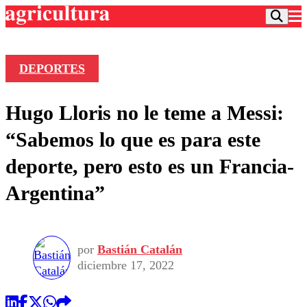
DEPORTES
Podcast
Hugo Lloris no le teme a Messi:
Frecuencias
Agricultura TV
“Sabemos lo que es para este
Deportes
deporte, pero esto es un Francia-
Entretención
Colo Colo
Noticias
Argentina”
Motor
Vida Social
Otros Deportes
Dato Practico
Publicaciones en medios
Seleccion Chilena
Economía
Opinión
Torneo Internacional
Internacional
por
Bastián Catalán
Programas
Torneo Nacional
Nacional
diciembre 17, 2022
Comercial
Universidad Católica
Política
Universidad de Chile
Sustentabilidad