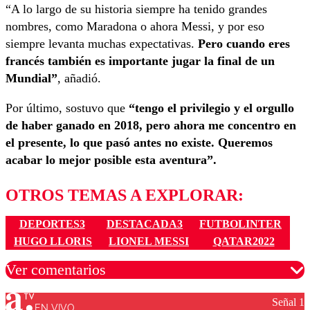
“A lo largo de su historia siempre ha tenido grandes
nombres, como Maradona o ahora Messi, y por eso
siempre levanta muchas expectativas.
Pero cuando eres
francés también es importante jugar la final de un
Mundial”
, añadió.
Por último, sostuvo que
“tengo el privilegio y el orgullo
de haber ganado en 2018, pero ahora me concentro en
el presente, lo que pasó antes no existe. Queremos
acabar lo mejor posible esta aventura”.
OTROS TEMAS A EXPLORAR:
DEPORTES3
DESTACADA3
FUTBOLINTER
HUGO LLORIS
LIONEL MESSI
QATAR2022
Ver comentarios
Señal 1
EN VIVO