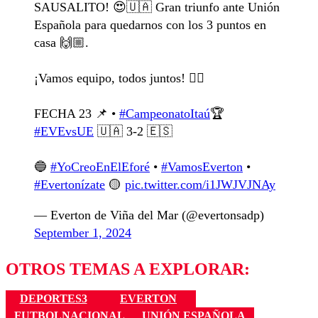
SAUSALITO! 😍🇺🇦 Gran triunfo ante Unión
Española para quedarnos con los 3 puntos en
casa 🙌🏼.
¡Vamos equipo, todos juntos! ❤️‍🔥
FECHA 23 📌 •
#CampeonatoItaú
🏆
#EVEvsUE
🇺🇦 3-2 🇪🇸
🔵
#YoCreoEnElEforé
•
#VamosEverton
•
#Evertonízate
🟡
pic.twitter.com/i1JWJVJNAy
— Everton de Viña del Mar (@evertonsadp)
September 1, 2024
OTROS TEMAS A EXPLORAR:
DEPORTES3
EVERTON
FUTBOLNACIONAL
UNIÓN ESPAÑOLA