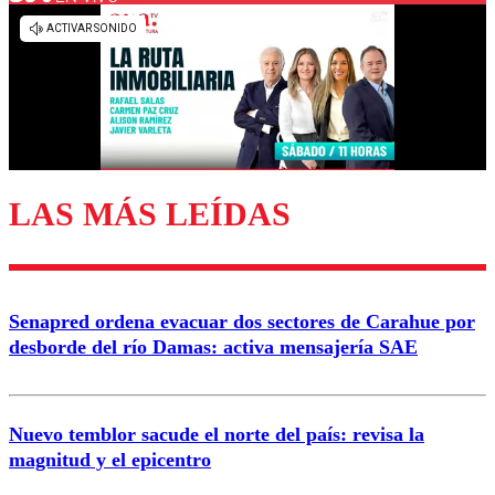
Los comentarios son moderados para garantizar un
diálogo respetuoso.
Nombre
Correo
LAS MÁS LEÍDAS
Enviar comentario
Senapred ordena evacuar dos sectores de Carahue por
desborde del río Damas: activa mensajería SAE
Nuevo temblor sacude el norte del país: revisa la
magnitud y el epicentro