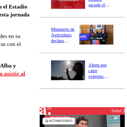
mensajería
sacude el
n el Estadio
SAE
norte del país:
 esta jornada
revisa la
magnitud y el
epicentro
Ministerio de
Agricultura
des en su
declara
ras con el
emergencia
agrícola para
la región de
Ñuble
 Alba y
Alerta por
calor
 asistir al
extremo:
Senapred
activa Alerta
Temprana
Preventiva en
tres comunas
Señal 2