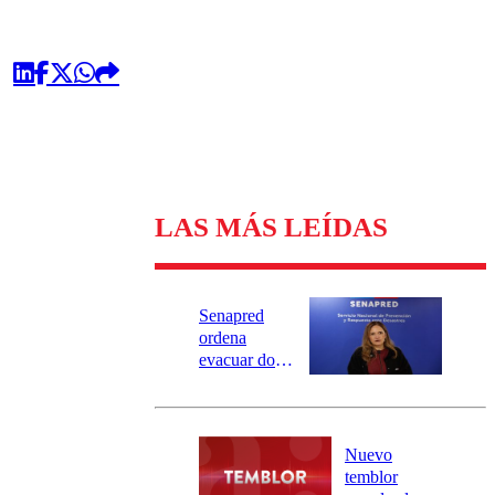
LAS MÁS LEÍDAS
Senapred
ordena
evacuar dos
sectores de
Carahue por
desborde del
río Damas:
Nuevo
activa
temblor
mensajería