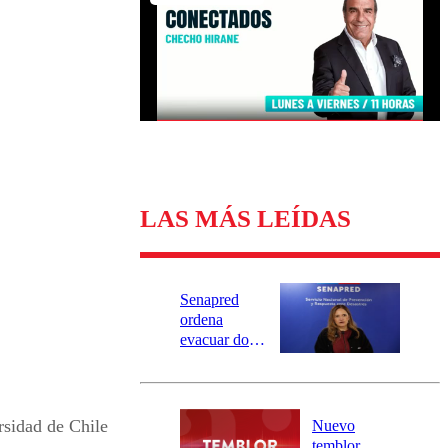
Universidad Católica
Política
Universidad de Chile
Sustentabilidad
LAS MÁS LEÍDAS
Senapred
ordena
evacuar dos
sectores de
Carahue por
desborde del
río Damas:
sidad de Chile
Nuevo
activa
temblor