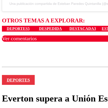
Una publicación compartida de Esteban Paredes Quintanilla (@
OTROS TEMAS A EXPLORAR:
DEPORTES5
DESPEDIDA
DESTACADA3
ES
Ver comentarios
Los comentarios son moder
Nombre
DEPORTES
Everton supera a Unión Esp