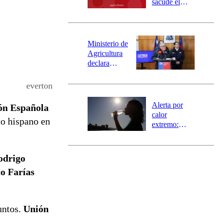
sacude el
SAE
norte del país:
revisa la
magnitud y el
epicentro
Ministerio de
Agricultura
declara
emergencia
agrícola para
everton
la región de
Ñuble
Alerta por
ión Española
calor
to hispano en
extremo:
Senapred
activa Alerta
Temprana
odrigo
Preventiva en
o Farías
tres comunas
untos.
Unión