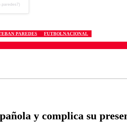
e.paredes7)
TEBAN PAREDES
FUTBOLNACIONAL
ados para garantizar un diálogo respetuoso.
Correo
Enviar c
añola y complica su presen