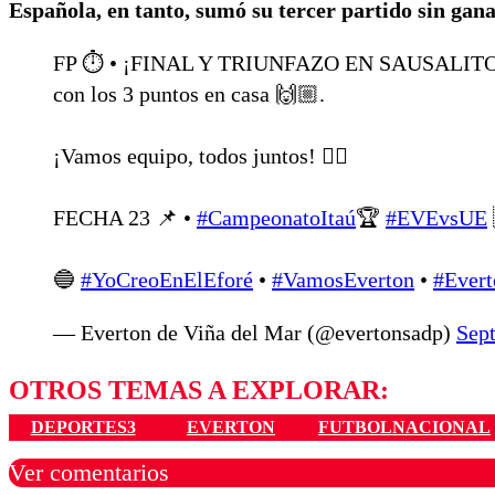
Española, en tanto, sumó su tercer partido sin gana
FP ⏱️ • ¡FINAL Y TRIUNFAZO EN SAUSALITO! 
con los 3 puntos en casa 🙌🏼.
¡Vamos equipo, todos juntos! ❤️‍🔥
FECHA 23 📌 •
#CampeonatoItaú
🏆
#EVEvsUE
🔵
#YoCreoEnElEforé
•
#VamosEverton
•
#Evert
— Everton de Viña del Mar (@evertonsadp)
Sep
OTROS TEMAS A EXPLORAR:
DEPORTES3
EVERTON
FUTBOLNACIONAL
Ver comentarios