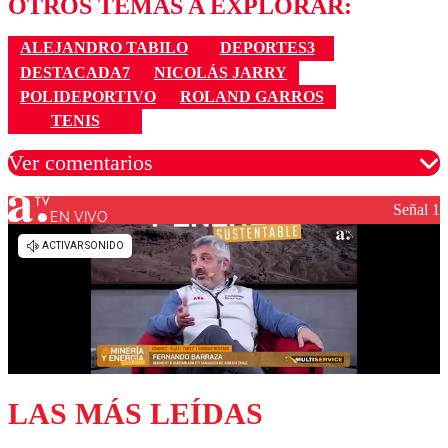
OTROS TEMAS A EXPLORAR:
ALEJANDRO TABILO
DEPORTES3
DESTACADA7
NICOLÁS JARRY
POLIDEPORTIVO
ROLAND GARROS
TENIS
Ver comentarios
Señal 1
EN VIVO
Los comentarios son moderados para garantizar un
diálogo respetuoso.
Nombre
Correo
LAS MÁS LEÍDAS