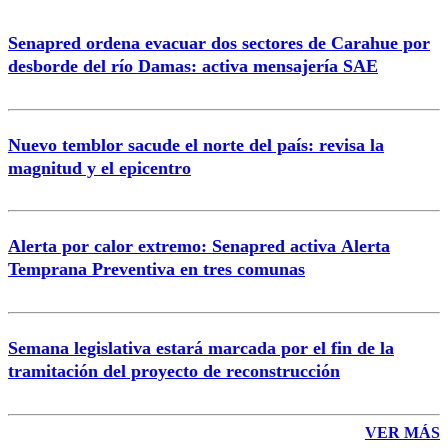
Senapred ordena evacuar dos sectores de Carahue por
Correo
desborde del río Damas: activa mensajería SAE
Nuevo temblor sacude el norte del país: revisa la
magnitud y el epicentro
Enviar comentario
Alerta por calor extremo: Senapred activa Alerta
Temprana Preventiva en tres comunas
Semana legislativa estará marcada por el fin de la
tramitación del proyecto de reconstrucción
VER MÁS