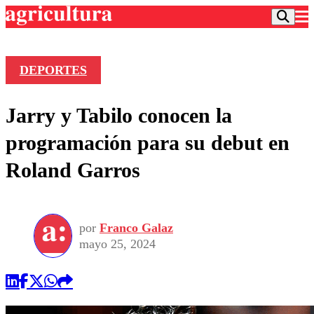
DEPORTES
Podcast
Jarry y Tabilo conocen la
Frecuencias
Agricultura TV
programación para su debut en
Deportes
Roland Garros
Entretención
Colo Colo
Noticias
Motor
Vida Social
Otros Deportes
Dato Practico
Publicaciones en medios
por
Franco Galaz
Seleccion Chilena
Economía
Opinión
mayo 25, 2024
Torneo Internacional
Internacional
Programas
Torneo Nacional
Nacional
Comercial
Universidad Católica
Política
Universidad de Chile
Sustentabilidad