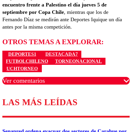
encuentro frente a Palestino el día jueves 5 de
septiembre por Copa Chile
, mientras que los de
Fernando Díaz se medirán ante Deportes Iquique un día
antes por la misma competición.
OTROS TEMAS A EXPLORAR:
DEPORTES1
DESTACADA7
FUTBOLCHILENO
TORNEONACIONAL
UCHTORNEO
Ver comentarios
LAS MÁS LEÍDAS
Los comentarios son moderados para garantizar un
diálogo respetuoso.
Nombre
Senapred ordena evacuar dos sectores de Carahue por