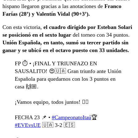
hispano llegaron gracias a las anotaciones de
Franco
Farías (28’) y Valentín Vidal (90+3’).
Con esta victoria,
el cuadro dirigido por Esteban Solari
se posicionó en el sexto lugar
del torneo con 34 puntos.
Unión Española, en tanto, sumó su tercer partido sin
ganar y se ubicó en el octavo puesto con 33 unidades.
FP ⏱️ • ¡FINAL Y TRIUNFAZO EN
SAUSALITO! 😍🇺🇦 Gran triunfo ante Unión
Española para quedarnos con los 3 puntos en
casa 🙌🏼.
¡Vamos equipo, todos juntos! ❤️‍🔥
FECHA 23 📌 •
#CampeonatoItaú
🏆
#EVEvsUE
🇺🇦 3-2 🇪🇸