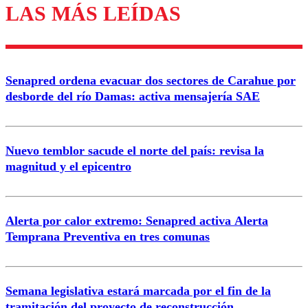
LAS MÁS LEÍDAS
Los comentarios son moderados para garantizar un
diálogo respetuoso.
Nombre
Senapred ordena evacuar dos sectores de Carahue por
Correo
desborde del río Damas: activa mensajería SAE
Nuevo temblor sacude el norte del país: revisa la
magnitud y el epicentro
Enviar comentario
Alerta por calor extremo: Senapred activa Alerta
Temprana Preventiva en tres comunas
Semana legislativa estará marcada por el fin de la
tramitación del proyecto de reconstrucción