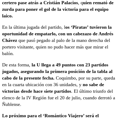
certero pase atrás a Cristián Palacios
, q
uien remató de
zurda para poner el gol de la victoria para el equipo
laico.
En la última jugada del partido, l
os ‘Piratas’ tuvieron la
oportunidad de empatarlo, con un cabezazo de Andrés
Chávez
que pasó pegado al palo de la mano derecha del
portero visitante, quien no pudo hacer más que mirar el
balón.
De esta forma,
la U llega a 49 puntos con 23 partidos
jugados, asegurando la primera posición de la tabla al
cabo de la presente fecha.
Coquimbo, por su parte, queda
en la cuarta ubicación con 36 unidades, y
no sabe de
victorias desde hace siete partidos
. El último triunfo del
elenco de la IV Región fue el 20 de julio, cuando derrotó a
Ñublense.
Lo próximo para el ‘Romántico Viajero’ será el