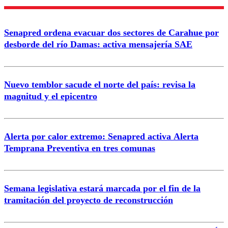
Enviar comentario
Senapred ordena evacuar dos sectores de Carahue por
desborde del río Damas: activa mensajería SAE
Nuevo temblor sacude el norte del país: revisa la
magnitud y el epicentro
Alerta por calor extremo: Senapred activa Alerta
Temprana Preventiva en tres comunas
Semana legislativa estará marcada por el fin de la
tramitación del proyecto de reconstrucción