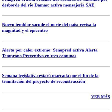
Correo
desborde del río Damas: activa mensajería SAE
Nuevo temblor sacude el norte del país: revisa la
magnitud y el epicentro
Enviar comentario
Alerta por calor extremo: Senapred activa Alerta
Temprana Preventiva en tres comunas
Semana legislativa estará marcada por el fin de la
tramitación del proyecto de reconstrucción
VER MÁS