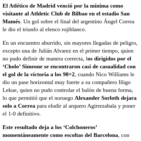
El Atlético de Madrid venció por la mínima como
visitante al Athletic Club de Bilbao en el estadio San
Mamés
. Un gol sobre el final del argentino Ángel Correa
le dio el triunfo al elenco rojiblanco.
En un encuentro aburrido, sin mayores llegadas de peligro,
excepto una de Julián Alvarez en el primer tiempo, quien
no pudo definir de manera correcta, l
os dirigidos por el
‘Cholo’ Simeone se encontraron casi de casualidad con
el gol de la victoria
a los 90+2
, cuando Nico Williams le
dio un pase horizontal muy fuerte a su compañero Iñigo
Lekue, quien no pudo controlar el balón de buena forma,
lo que permitió que el noruego
Alexander Sorloth dejara
solo a Correa
para eludir al arquero Agirrezabala y poner
el 1-0 definitivo.
Este resultado deja a los ‘Colchoneros’
momentáneamente como escoltas del Barcelona
, con