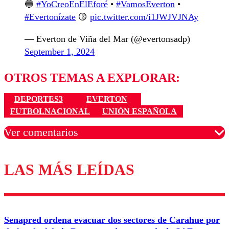
🔵
#YoCreoEnElEforé
•
#VamosEverton
•
#Evertonízate
🟡
pic.twitter.com/i1JWJVJNAy
— Everton de Viña del Mar (@evertonsadp)
September 1, 2024
OTROS TEMAS A EXPLORAR:
DEPORTES3
EVERTON
FUTBOLNACIONAL
UNIÓN ESPAÑOLA
Ver comentarios
LAS MÁS LEÍDAS
Los comentarios son moderados para garantizar un
diálogo respetuoso.
Nombre
Senapred ordena evacuar dos sectores de Carahue por
Correo