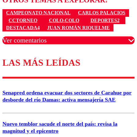
OTROS TEMAS A EXPLORAR:
CAMPEONATO NACIONAL
CARLOS PALACIOS
CCTORNEO
COLO-COLO
DEPORTES2
DESTACADA4
JUAN ROMÁN RIQUELME
Ver comentarios
LAS MÁS LEÍDAS
Los comentarios son moderados para garantizar un
diálogo respetuoso.
Nombre
Senapred ordena evacuar dos sectores de Carahue por
Correo
desborde del río Damas: activa mensajería SAE
Nuevo temblor sacude el norte del país: revisa la
magnitud y el epicentro
Enviar comentario