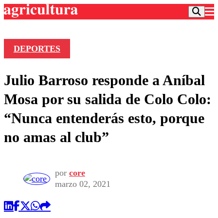
DEPORTES
Podcast
Julio Barroso responde a Aníbal
Frecuencias
Agricultura TV
Mosa por su salida de Colo Colo:
Deportes
“Nunca entenderás esto, porque
Entretención
Colo Colo
Noticias
no amas al club”
Motor
Vida Social
Otros Deportes
Dato Practico
Publicaciones en medios
Seleccion Chilena
Economía
Opinión
Torneo Internacional
Internacional
por
core
Programas
marzo 02, 2021
Torneo Nacional
Nacional
Comercial
Universidad Católica
Política
Universidad de Chile
Sustentabilidad