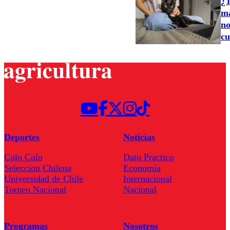
¿T
ma
no
cu
Deportes
Noticias
Colo Colo
Dato Practico
Seleccion Chilena
Economía
Universidad de Chile
Internacional
Torneo Nacional
Nacional
Programas
Nosotros