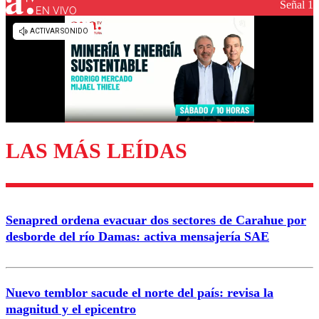
Señal 1
EN VIVO
Los comentarios son moderados para garantizar un
diálogo respetuoso.
Nombre
Correo
LAS MÁS LEÍDAS
Enviar comentario
Senapred ordena evacuar dos sectores de Carahue por
desborde del río Damas: activa mensajería SAE
Nuevo temblor sacude el norte del país: revisa la
magnitud y el epicentro