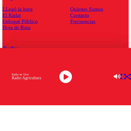
LLegó la hora
Quienes Somos
El Radar
Contacto
Enfoqué Público
Frecuencias
Hoja de Ruta
Tarifas
Comercial
Tarifas Servel Radio
Radio en Vivo
Radio Agricultura
Radio en Vivo
TV en Vivo
Descarga la APP