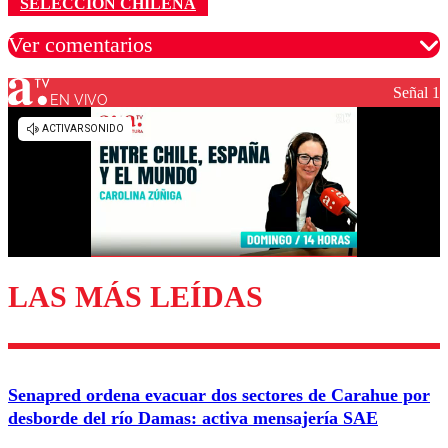
SELECCIÓN CHILENA
Ver comentarios
Señal 1
EN VIVO
Los comentarios son moderados para garantizar un
diálogo respetuoso.
Nombre
Correo
LAS MÁS LEÍDAS
Enviar comentario
Senapred ordena evacuar dos sectores de Carahue por
desborde del río Damas: activa mensajería SAE