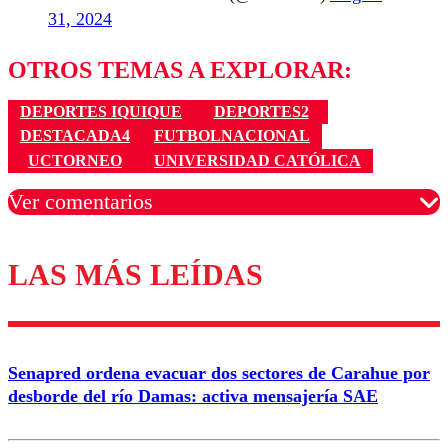
31, 2024
OTROS TEMAS A EXPLORAR:
DEPORTES IQUIQUE
DEPORTES2
DESTACADA4
FUTBOLNACIONAL
UCTORNEO
UNIVERSIDAD CATÓLICA
Ver comentarios
LAS MÁS LEÍDAS
Los comentarios son moderados para garantizar un
diálogo respetuoso.
Nombre
Senapred ordena evacuar dos sectores de Carahue por
Correo
desborde del río Damas: activa mensajería SAE