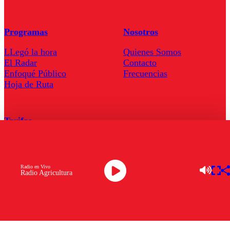
Programas
Nosotros
LLegó la hora
Quienes Somos
El Radar
Contacto
Enfoqué Público
Frecuencias
Hoja de Ruta
Tarifas
Comercial
Tarifas Servel Radio
Radio en Vivo
Radio Agricultura
Radio en Vivo
TV en Vivo
Descarga la APP