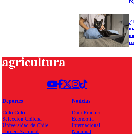
re
¿T
ma
no
cu
Deportes
Noticias
Colo Colo
Dato Practico
Seleccion Chilena
Economía
Universidad de Chile
Internacional
Torneo Nacional
Nacional