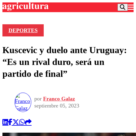
DEPORTES
Podcast
Kuscevic y duelo ante Uruguay:
Frecuencias
Agricultura TV
“Es un rival duro, será un
Deportes
partido de final”
Entretención
Colo Colo
Noticias
Motor
Vida Social
Otros Deportes
Dato Practico
Publicaciones en medios
por
Franco Galaz
Seleccion Chilena
Economía
Opinión
septiembre 05, 2023
Torneo Internacional
Internacional
Programas
Torneo Nacional
Nacional
Comercial
Universidad Católica
Política
Universidad de Chile
Sustentabilidad