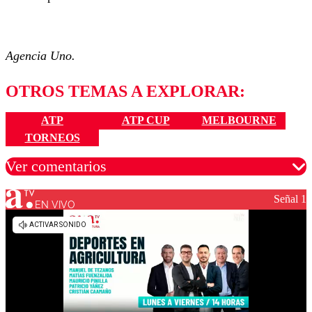
Agencia Uno.
OTROS TEMAS A EXPLORAR:
ATP
ATP CUP
MELBOURNE
TORNEOS
Ver comentarios
Señal 1
EN VIVO
Los comentarios son moderados para garantizar un
diálogo respetuoso.
Nombre
Correo