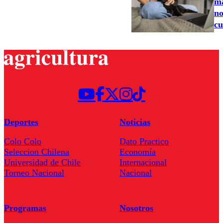
ma
no
cu
Deportes
Noticias
Colo Colo
Dato Practico
Seleccion Chilena
Economía
Universidad de Chile
Internacional
Torneo Nacional
Nacional
Programas
Nosotros