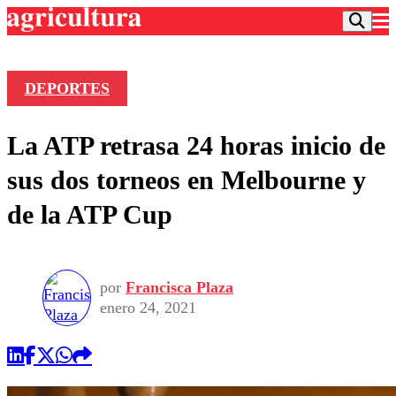
DEPORTES
Podcast
La ATP retrasa 24 horas inicio de
Frecuencias
Agricultura TV
sus dos torneos en Melbourne y
Deportes
de la ATP Cup
Entretención
Colo Colo
Noticias
Motor
Vida Social
Otros Deportes
Dato Practico
Publicaciones en medios
por
Francisca Plaza
Seleccion Chilena
Economía
Opinión
enero 24, 2021
Torneo Internacional
Internacional
Programas
Torneo Nacional
Nacional
Comercial
Universidad Católica
Política
Universidad de Chile
Sustentabilidad