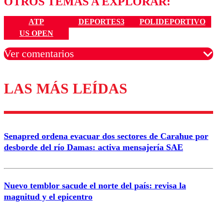
OTROS TEMAS A EXPLORAR:
ATP
DEPORTES3
POLIDEPORTIVO
US OPEN
Ver comentarios
LAS MÁS LEÍDAS
Los comentarios son moderados para garantizar un
diálogo respetuoso.
Nombre
Senapred ordena evacuar dos sectores de Carahue por
Correo
desborde del río Damas: activa mensajería SAE
Nuevo temblor sacude el norte del país: revisa la
magnitud y el epicentro
Enviar comentario