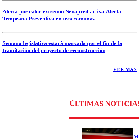
Alerta por calor extremo: Senapred activa Alerta
Temprana Preventiva en tres comunas
Semana legislativa estará marcada por el fin de la
tramitación del proyecto de reconstrucción
VER MÁS
ÚLTIMAS NOTICIA
Me