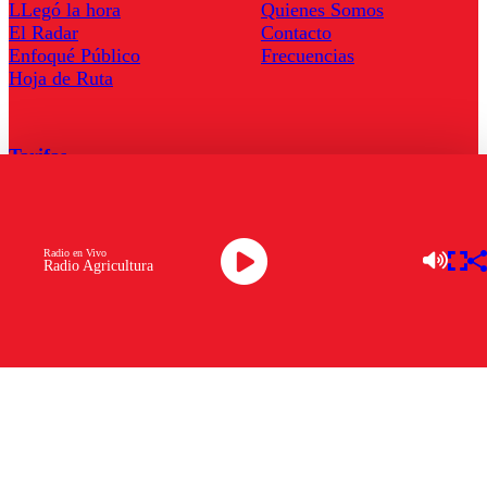
LLegó la hora
Quienes Somos
El Radar
Contacto
Enfoqué Público
Frecuencias
Hoja de Ruta
Tarifas
Comercial
Tarifas Servel Radio
Radio en Vivo
Radio Agricultura
Radio en Vivo
TV en Vivo
Descarga la APP