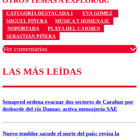
OTROS TEMAS A EXPLORAR:
CATEGORÍA DESTACADA 1
EVA GÓMEZ
MIGUEL PIÑERA
MÚSICA Y HOMENAJE
NOPORTADA
PLAYA DEL CARMEN
SEBASTIÁN PIÑERA
Ver comentarios
LAS MÁS LEÍDAS
Los comentarios son moderados para garantizar un
diálogo respetuoso.
Nombre
Senapred ordena evacuar dos sectores de Carahue por
Correo
desborde del río Damas: activa mensajería SAE
Nuevo temblor sacude el norte del país: revisa la