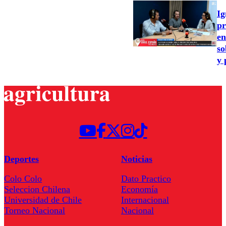
Ig
pr
en
so
y 
Deportes
Noticias
Colo Colo
Dato Practico
Seleccion Chilena
Economía
Universidad de Chile
Internacional
Torneo Nacional
Nacional