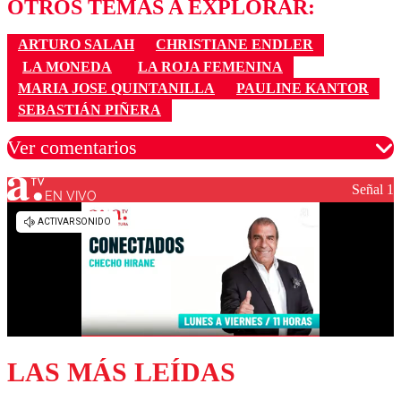
OTROS TEMAS A EXPLORAR:
ARTURO SALAH
CHRISTIANE ENDLER
LA MONEDA
LA ROJA FEMENINA
MARIA JOSE QUINTANILLA
PAULINE KANTOR
SEBASTIÁN PIÑERA
Ver comentarios
Señal 1
EN VIVO
Los comentarios son moderados para garantizar un
diálogo respetuoso.
Nombre
Correo
LAS MÁS LEÍDAS