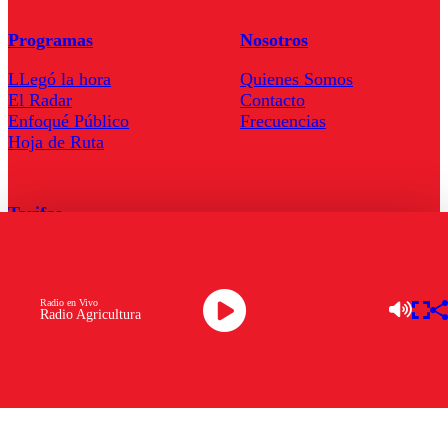
Programas
Nosotros
LLegó la hora
Quienes Somos
El Radar
Contacto
Enfoqué Público
Frecuencias
Hoja de Ruta
Tarifas
Comercial
Tarifas Servel Radio
Radio en Vivo
Radio Agricultura
Radio en Vivo
TV en Vivo
Descarga la APP