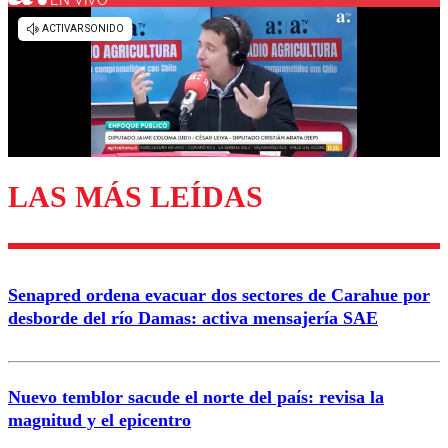
EN VIVO
Los comentarios son moderados para garantizar un
diálogo respetuoso.
Nombre
Correo
LAS MÁS LEÍDAS
Enviar comentario
Senapred ordena evacuar dos sectores de Carahue por
desborde del río Damas: activa mensajería SAE
Nuevo temblor sacude el norte del país: revisa la
magnitud y el epicentro