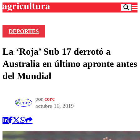
DEPORTES
Podcast
La ‘Roja’ Sub 17 derrotó a
Frecuencias
Agricultura TV
Australia en último apronte antes
Deportes
del Mundial
Entretención
Colo Colo
Noticias
Motor
Vida Social
Otros Deportes
Dato Practico
por
core
Publicaciones en medios
Seleccion Chilena
Economía
octubre 16, 2019
Opinión
Torneo Internacional
Internacional
Programas
Torneo Nacional
Nacional
Comercial
Universidad Católica
Política
Universidad de Chile
Sustentabilidad