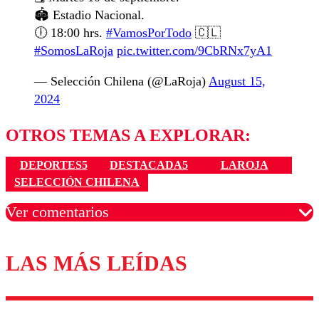
🏟️ Estadio Nacional.
🕕 18:00 hrs.
#VamosPorTodo
🇨🇱
#SomosLaRoja
pic.twitter.com/9CbRNx7yA1
— Selección Chilena (@LaRoja)
August 15,
2024
OTROS TEMAS A EXPLORAR:
DEPORTES5
DESTACADA5
LAROJA
SELECCIÓN CHILENA
Ver comentarios
LAS MÁS LEÍDAS
Los comentarios son moderados para garantizar un
diálogo respetuoso.
Nombre