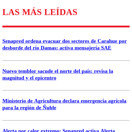
LAS MÁS LEÍDAS
Los comentarios son moderados para garantizar un
diálogo respetuoso.
Nombre
Senapred ordena evacuar dos sectores de Carahue por
Correo
desborde del río Damas: activa mensajería SAE
Nuevo temblor sacude el norte del país: revisa la
magnitud y el epicentro
Enviar comentario
Ministerio de Agricultura declara emergencia agrícola
para la región de Ñuble
Alerta por calor extremo: Senapred activa Alerta