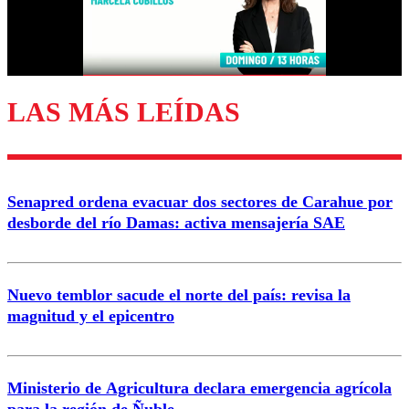
Correo
LAS MÁS LEÍDAS
Enviar comentario
Senapred ordena evacuar dos sectores de Carahue por
desborde del río Damas: activa mensajería SAE
Nuevo temblor sacude el norte del país: revisa la
magnitud y el epicentro
Ministerio de Agricultura declara emergencia agrícola
para la región de Ñuble