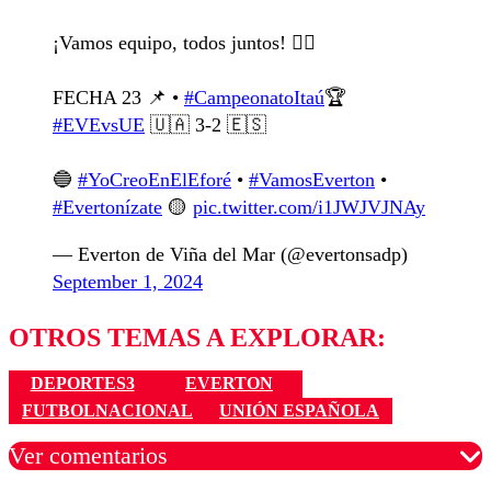
¡Vamos equipo, todos juntos! ❤️‍🔥
FECHA 23 📌 •
#CampeonatoItaú
🏆
#EVEvsUE
🇺🇦 3-2 🇪🇸
🔵
#YoCreoEnElEforé
•
#VamosEverton
•
#Evertonízate
🟡
pic.twitter.com/i1JWJVJNAy
— Everton de Viña del Mar (@evertonsadp)
September 1, 2024
OTROS TEMAS A EXPLORAR:
DEPORTES3
EVERTON
FUTBOLNACIONAL
UNIÓN ESPAÑOLA
Ver comentarios