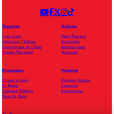
Deportes
Noticias
Colo Colo
Dato Practico
Seleccion Chilena
Economía
Universidad de Chile
Internacional
Torneo Nacional
Nacional
Programas
Nosotros
LLegó la hora
Quienes Somos
El Radar
Contacto
Enfoqué Público
Frecuencias
Hoja de Ruta