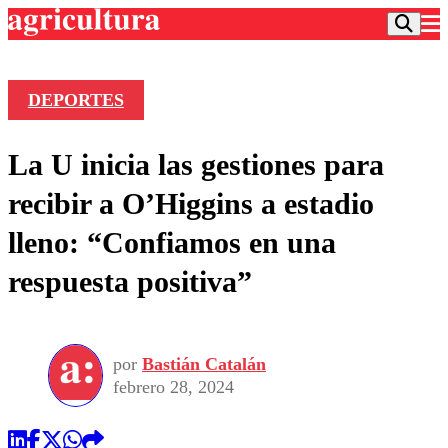
DEPORTES
Podcast
La U inicia las gestiones para
Frecuencias
Agricultura TV
recibir a O’Higgins a estadio
Deportes
lleno: “Confiamos en una
Entretención
Colo Colo
Noticias
respuesta positiva”
Motor
Vida Social
Otros Deportes
Dato Practico
Publicaciones en medios
Seleccion Chilena
Economía
Opinión
Torneo Internacional
Internacional
por
Bastián Catalán
Programas
Torneo Nacional
Nacional
febrero 28, 2024
Comercial
Universidad Católica
Política
Universidad de Chile
Sustentabilidad