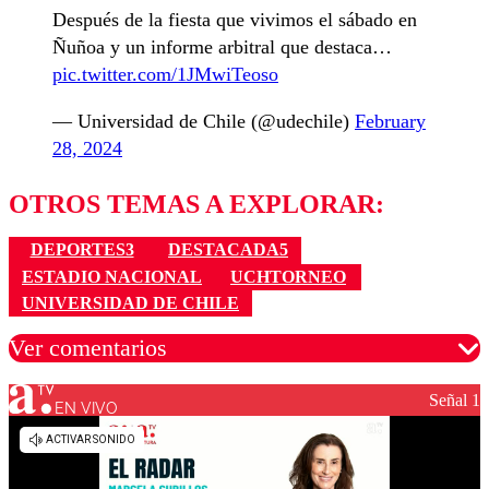
Después de la fiesta que vivimos el sábado en
Ñuñoa y un informe arbitral que destaca…
pic.twitter.com/1JMwiTeoso
— Universidad de Chile (@udechile)
February
28, 2024
OTROS TEMAS A EXPLORAR:
DEPORTES3
DESTACADA5
ESTADIO NACIONAL
UCHTORNEO
UNIVERSIDAD DE CHILE
Ver comentarios
Señal 1
EN VIVO
Los comentarios son moderados para garantizar un
diálogo respetuoso.
Nombre