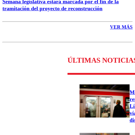
Semana legislativa estará marcada por el fin de la
tramitación del proyecto de reconstrucción
VER MÁS
ÚLTIMAS NOTICIA
Me
re
Lí
ví
di