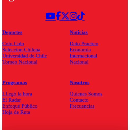
Deportes
Noticias
Colo Colo
Dato Practico
Seleccion Chilena
Economía
Universidad de Chile
Internacional
Torneo Nacional
Nacional
Programas
Nosotros
LLegó la hora
Quienes Somos
El Radar
Contacto
Enfoqué Público
Frecuencias
Hoja de Ruta