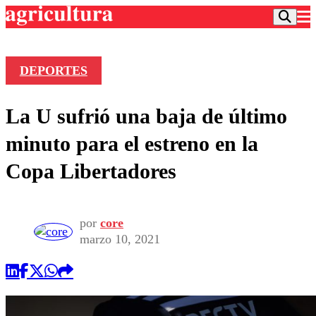
DEPORTES
Podcast
La U sufrió una baja de último
Frecuencias
Agricultura TV
minuto para el estreno en la
Deportes
Copa Libertadores
Entretención
Colo Colo
Noticias
Motor
Vida Social
Otros Deportes
Dato Practico
por
core
Publicaciones en medios
Seleccion Chilena
Economía
marzo 10, 2021
Opinión
Torneo Internacional
Internacional
Programas
Torneo Nacional
Nacional
Comercial
Universidad Católica
Política
Universidad de Chile
Sustentabilidad