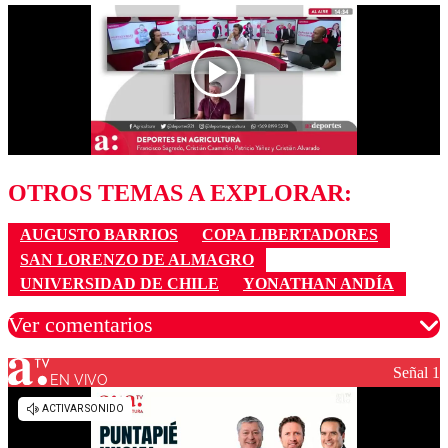
OTROS TEMAS A EXPLORAR:
AUGUSTO BARRIOS
COPA LIBERTADORES
SAN LORENZO DE ALMAGRO
UNIVERSIDAD DE CHILE
YONATHAN ANDÍA
Ver comentarios
Señal 1
EN VIVO
Los comentarios son moderados para garantizar un
diálogo respetuoso.
Nombre