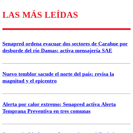
LAS MÁS LEÍDAS
Los comentarios son moderados para garantizar un
diálogo respetuoso.
Nombre
Senapred ordena evacuar dos sectores de Carahue por
Correo
desborde del río Damas: activa mensajería SAE
Nuevo temblor sacude el norte del país: revisa la
magnitud y el epicentro
Enviar comentario
Alerta por calor extremo: Senapred activa Alerta
Temprana Preventiva en tres comunas