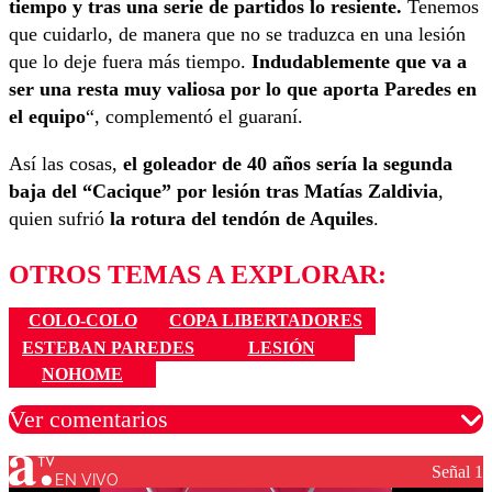
tiempo y tras una serie de partidos lo resiente.
Tenemos
que cuidarlo, de manera que no se traduzca en una lesión
que lo deje fuera más tiempo.
Indudablemente que va a
ser una resta muy valiosa por lo que aporta Paredes en
el equipo
“, complementó el guaraní.
Así las cosas,
el goleador de 40 años sería la segunda
baja del “Cacique” por lesión tras Matías Zaldivia
,
quien sufrió
la rotura del tendón de Aquiles
.
OTROS TEMAS A EXPLORAR:
COLO-COLO
COPA LIBERTADORES
ESTEBAN PAREDES
LESIÓN
NOHOME
Ver comentarios
Señal 1
EN VIVO