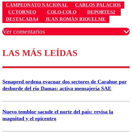
CAMPEONATO NACIONAL
CARLOS PALACIOS
CCTORNEO
COLO-COLO
DEPORTES2
DESTACADA4
JUAN ROMÁN RIQUELME
Ver comentarios
LAS MÁS LEÍDAS
Los comentarios son moderados para garantizar un
diálogo respetuoso.
Nombre
Senapred ordena evacuar dos sectores de Carahue por
Correo
desborde del río Damas: activa mensajería SAE
Nuevo temblor sacude el norte del país: revisa la
magnitud y el epicentro
Enviar comentario