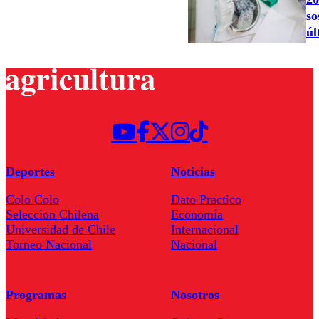
so
úl
Deportes
Noticias
Colo Colo
Dato Practico
Seleccion Chilena
Economía
Universidad de Chile
Internacional
Torneo Nacional
Nacional
Programas
Nosotros