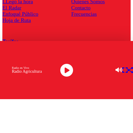
LLegó la hora
Quienes Somos
El Radar
Contacto
Enfoqué Público
Frecuencias
Hoja de Ruta
Tarifas
Comercial
Tarifas Servel Radio
Radio en Vivo
Radio Agricultura
Radio en Vivo
TV en Vivo
Descarga la APP