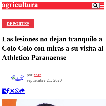
DEPORTES
Podcast
Las lesiones no dejan tranquilo a
Frecuencias
Agricultura TV
Colo Colo con miras a su visita al
Deportes
Athletico Paranaense
Entretención
Colo Colo
Noticias
Motor
Vida Social
Otros Deportes
Dato Practico
por
core
Publicaciones en medios
Seleccion Chilena
Economía
septiembre 21, 2020
Opinión
Torneo Internacional
Internacional
Programas
Torneo Nacional
Nacional
Comercial
Universidad Católica
Política
Universidad de Chile
Sustentabilidad