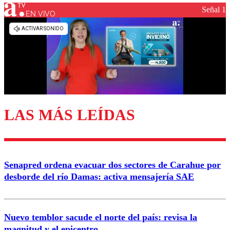
Señal 1
EN VIVO
Los comentarios son moderados para garantizar un
diálogo respetuoso.
Nombre
Correo
LAS MÁS LEÍDAS
Enviar comentario
Senapred ordena evacuar dos sectores de Carahue por
desborde del río Damas: activa mensajería SAE
Nuevo temblor sacude el norte del país: revisa la
magnitud y el epicentro