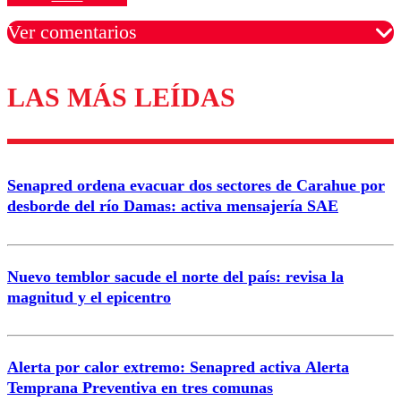
Ver comentarios
LAS MÁS LEÍDAS
Los comentarios son moderados para garantizar un
diálogo respetuoso.
Nombre
Senapred ordena evacuar dos sectores de Carahue por
Correo
desborde del río Damas: activa mensajería SAE
Nuevo temblor sacude el norte del país: revisa la
magnitud y el epicentro
Enviar comentario
Alerta por calor extremo: Senapred activa Alerta
Temprana Preventiva en tres comunas