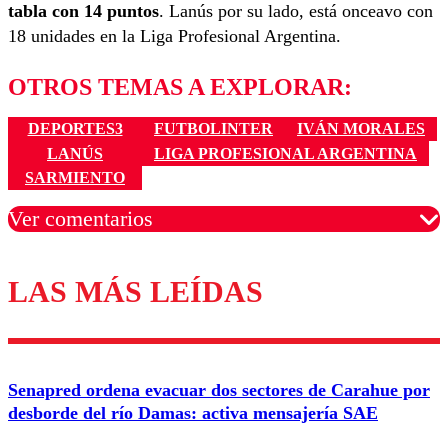
tabla con 14 puntos
. Lanús por su lado, está onceavo con
18 unidades en la Liga Profesional Argentina.
OTROS TEMAS A EXPLORAR:
DEPORTES3
FUTBOLINTER
IVÁN MORALES
LANÚS
LIGA PROFESIONAL ARGENTINA
SARMIENTO
Ver comentarios
LAS MÁS LEÍDAS
Los comentarios son moderados para garantizar un
diálogo respetuoso.
Nombre
Senapred ordena evacuar dos sectores de Carahue por
Correo
desborde del río Damas: activa mensajería SAE