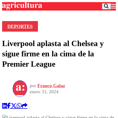
DEPORTES
Podcast
Liverpool aplasta al Chelsea y
Frecuencias
Agricultura TV
sigue firme en la cima de la
Deportes
Premier League
Entretención
Colo Colo
Noticias
Motor
Vida Social
Otros Deportes
Dato Practico
Publicaciones en medios
por
Franco Galaz
Seleccion Chilena
Economía
Opinión
enero 31, 2024
Torneo Internacional
Internacional
Programas
Torneo Nacional
Nacional
Comercial
Universidad Católica
Política
Universidad de Chile
Sustentabilidad