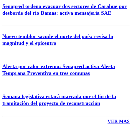
Senapred ordena evacuar dos sectores de Carahue por
Correo
desborde del río Damas: activa mensajería SAE
Nuevo temblor sacude el norte del país: revisa la
magnitud y el epicentro
Enviar comentario
Alerta por calor extremo: Senapred activa Alerta
Temprana Preventiva en tres comunas
Semana legislativa estará marcada por el fin de la
tramitación del proyecto de reconstrucción
VER MÁS