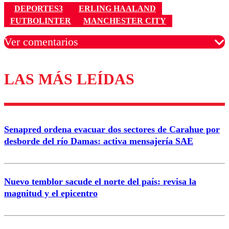
DEPORTES3
ERLING HAALAND
FUTBOLINTER
MANCHESTER CITY
Ver comentarios
LAS MÁS LEÍDAS
Los comentarios son moderados para garantizar un
diálogo respetuoso.
Nombre
Senapred ordena evacuar dos sectores de Carahue por
Correo
desborde del río Damas: activa mensajería SAE
Nuevo temblor sacude el norte del país: revisa la
magnitud y el epicentro
Enviar comentario