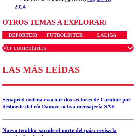
2024
OTROS TEMAS A EXPLORAR:
DEPORTES3
FUTBOLINTER
LALIGA
Ver comentarios
LAS MÁS LEÍDAS
Los comentarios son moderados para garantizar un
diálogo respetuoso.
Nombre
Senapred ordena evacuar dos sectores de Carahue por
Correo
desborde del río Damas: activa mensajería SAE
Nuevo temblor sacude el norte del país: revisa la