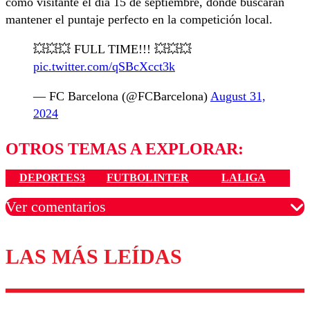
como visitante el día 15 de septiembre, donde buscarán
mantener el puntaje perfecto en la competición local.
💥💥💥 FULL TIME!!! 💥💥💥
pic.twitter.com/qSBcXcct3k
— FC Barcelona (@FCBarcelona)
August 31,
2024
OTROS TEMAS A EXPLORAR:
DEPORTES3
FUTBOLINTER
LALIGA
Ver comentarios
LAS MÁS LEÍDAS
Los comentarios son moderados para garantizar un
diálogo respetuoso.
Nombre