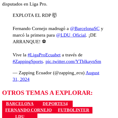
disputados en Liga Pro.
EXPLOTA EL RDP 🤯
Fernando Cornejo madrugó a
@BarcelonaSC
y
marcó la primera para
@LDU_Oficial
. ¡DE
ARRANQUE! ⚽️
Vive la
#LigaProEcuabet
a través de
#ZappingSports
.
pic.twitter.com/YTblkaynSm
— Zapping Ecuador (@zapping_ecu)
August
31, 2024
OTROS TEMAS A EXPLORAR:
BARCELONA
DEPORTES4
FERNANDO CORNEJO
FUTBOLINTER
LDU