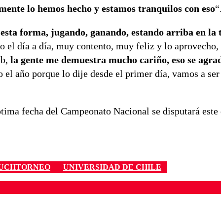
mente lo hemos hecho y estamos tranquilos con eso
“
 esta forma, jugando, ganando, estando arriba en la 
o el día a día, muy contento, muy feliz y lo aprovecho,
ub,
la gente me demuestra mucho cariño, eso se agrad
o el año porque lo dije desde el primer día, vamos a ser 
éptima fecha del Campeonato Nacional se disputará est
UCHTORNEO
UNIVERSIDAD DE CHILE
ados para garantizar un diálogo respetuoso.