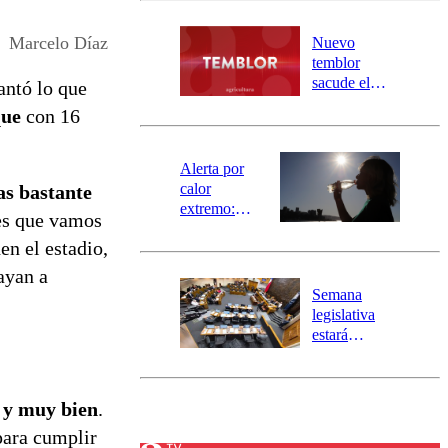
desborde del
río Damas:
Marcelo Díaz
Nuevo
activa
temblor
mensajería
sacude el
antó lo que
SAE
norte del país:
que
con 16
revisa la
magnitud y el
epicentro
Alerta por
calor
as bastante
extremo:
 es que vamos
Senapred
en el estadio,
activa Alerta
Temprana
ayan a
Preventiva en
Semana
tres comunas
legislativa
estará
marcada por
el fin de la
tramitación
 y muy bien
.
del proyecto
de
para cumplir