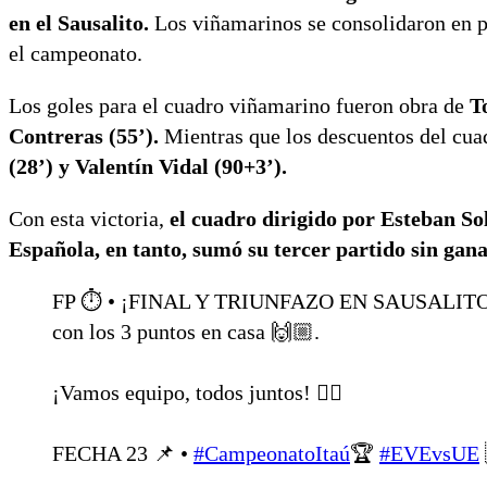
en el Sausalito.
Los viñamarinos se consolidaron en p
el campeonato.
Los goles para el cuadro viñamarino fueron obra de
T
Contreras (55’).
Mientras que los descuentos del cuad
(28’) y Valentín Vidal (90+3’).
Con esta victoria,
el cuadro dirigido por Esteban Sol
Española, en tanto, sumó su tercer partido sin gana
FP ⏱️ • ¡FINAL Y TRIUNFAZO EN SAUSALITO! 
con los 3 puntos en casa 🙌🏼.
¡Vamos equipo, todos juntos! ❤️‍🔥
FECHA 23 📌 •
#CampeonatoItaú
🏆
#EVEvsUE