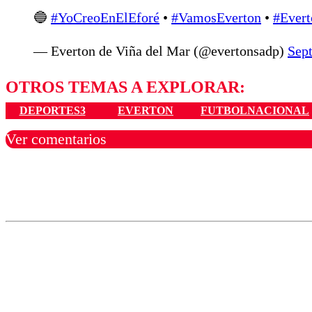
🔵
#YoCreoEnElEforé
•
#VamosEverton
•
#Evert
— Everton de Viña del Mar (@evertonsadp)
Sep
OTROS TEMAS A EXPLORAR:
DEPORTES3
EVERTON
FUTBOLNACIONAL
Ver comentarios
Los comentarios son moder
Nombre