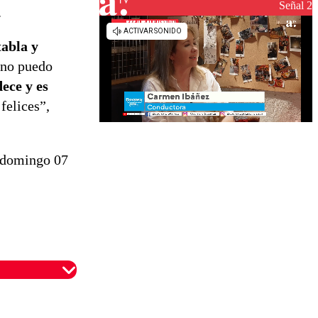
reconstrucción
Señal 2
.
tabla y
 no puedo
ece y es
felices”,
e domingo 07