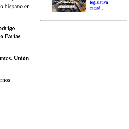
tres comunas
legislativa
to hispano en
estará
marcada por
el fin de la
tramitación
odrigo
del proyecto
o Farías
de
reconstrucción
untos.
Unión
rnos