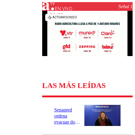
Universidad Católica
Política
Señal 1
Universidad de Chile
Sustentabilidad
EN VIVO
LAS MÁS LEÍDAS
Senapred
ordena
evacuar dos
sectores de
Carahue por