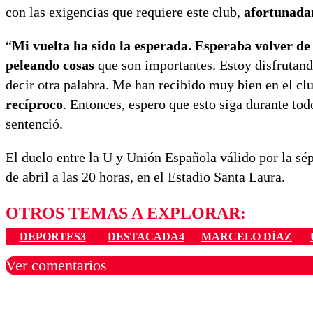
con las exigencias que requiere este club,
afortunada
“
Mi vuelta ha sido la esperada. Esperaba volver de
peleando cosas
que son importantes. Estoy disfrutand
decir otra palabra. Me han recibido muy bien en el cl
recíproco
. Entonces, espero que esto siga durante tod
sentenció.
El duelo entre la U y Unión Española válido por la s
de abril a las 20 horas, en el Estadio Santa Laura.
OTROS TEMAS A EXPLORAR:
DEPORTES3
DESTACADA4
MARCELO DÍAZ
Ver comentarios
Los comentarios son moder