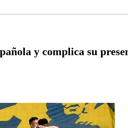
Correo
Enviar c
añola y complica su presen