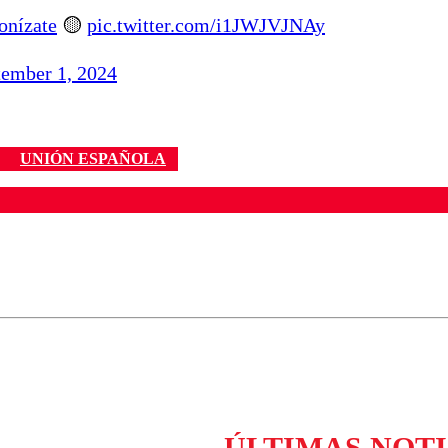
onízate
🟡
pic.twitter.com/i1JWJVJNAy
tember 1, 2024
UNIÓN ESPAÑOLA
ados para garantizar un diálogo respetuoso.
Correo
Enviar c
ÚLTIMAS NOTI