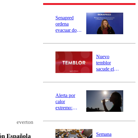
Senapred
ordena
evacuar dos
sectores de
Carahue por
desborde del
río Damas:
Nuevo
activa
temblor
mensajería
sacude el
SAE
norte del país:
revisa la
magnitud y el
epicentro
Alerta por
calor
extremo:
Senapred
activa Alerta
everton
Temprana
Preventiva en
Semana
ión Española