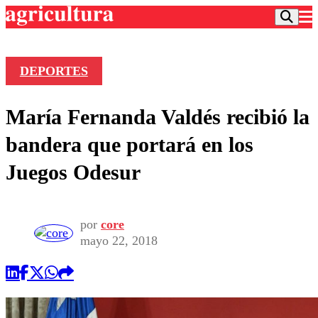
DEPORTES
Podcast
María Fernanda Valdés recibió la
Frecuencias
Agricultura TV
bandera que portará en los
Deportes
Juegos Odesur
Entretención
Colo Colo
Noticias
Motor
Vida Social
Otros Deportes
Dato Practico
por
core
Publicaciones en medios
Seleccion Chilena
Economía
mayo 22, 2018
Opinión
Torneo Internacional
Internacional
Programas
Torneo Nacional
Nacional
Comercial
Universidad Católica
Política
Universidad de Chile
Sustentabilidad