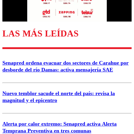
Correo
LAS MÁS LEÍDAS
Enviar comentario
Senapred ordena evacuar dos sectores de Carahue por
desborde del río Damas: activa mensajería SAE
Nuevo temblor sacude el norte del país: revisa la
magnitud y el epicentro
Alerta por calor extremo: Senapred activa Alerta
Temprana Preventiva en tres comunas