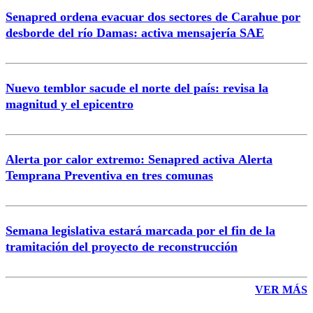
Senapred ordena evacuar dos sectores de Carahue por
Correo
desborde del río Damas: activa mensajería SAE
Nuevo temblor sacude el norte del país: revisa la
magnitud y el epicentro
Enviar comentario
Alerta por calor extremo: Senapred activa Alerta
Temprana Preventiva en tres comunas
Semana legislativa estará marcada por el fin de la
tramitación del proyecto de reconstrucción
VER MÁS