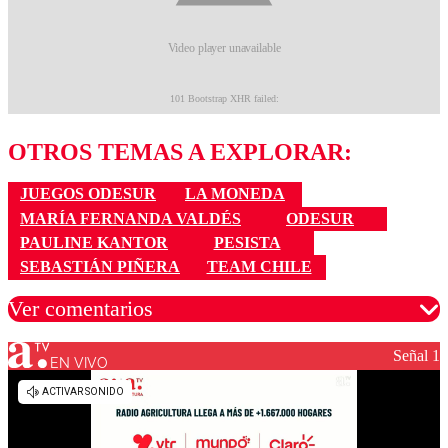
OTROS TEMAS A EXPLORAR:
JUEGOS ODESUR
LA MONEDA
MARÍA FERNANDA VALDÉS
ODESUR
PAULINE KANTOR
PESISTA
SEBASTIÁN PIÑERA
TEAM CHILE
Ver comentarios
Señal 1
EN VIVO
Los comentarios son moderados para garantizar un
diálogo respetuoso.
Nombre