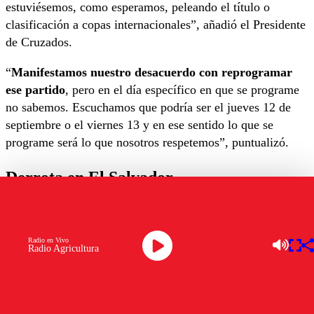
estuviésemos, como esperamos, peleando el título o
clasificación a copas internacionales”, añadió el Presidente
de Cruzados.
“
Manifestamos nuestro desacuerdo con reprogramar
ese partido
, pero en el día específico en que se programe
no sabemos. Escuchamos que podría ser el jueves 12 de
septiembre o el viernes 13 y en ese sentido lo que se
programe será lo que nosotros respetemos”, puntualizó.
Derrota en El Salvador
Tagle se refirió a la caída ante Cobresal y expresó que fue
“dolorosa,
el equipo sintió el desgaste, un poco lo que
Radio en Vivo
dijimos nosotros que podía ocurrir, de tener partido
Radio Agricultura
domingo, miércoles en El Salvador, después sábado acá
.
Cobresal fue un justo ganador, nunca es fácil ir a su
cancha, se hace más difícil el objetivo sin duda”.