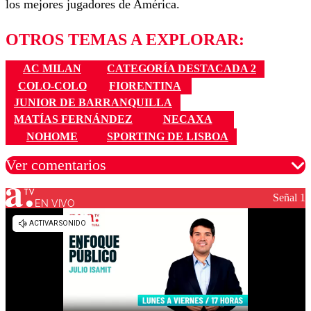
los mejores jugadores de América.
OTROS TEMAS A EXPLORAR:
AC MILAN
CATEGORÍA DESTACADA 2
COLO-COLO
FIORENTINA
JUNIOR DE BARRANQUILLA
MATÍAS FERNÁNDEZ
NECAXA
NOHOME
SPORTING DE LISBOA
Ver comentarios
Señal 1
EN VIVO
Los comentarios son moderados para garantizar un
diálogo respetuoso.
Nombre
Correo