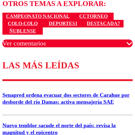
OTROS TEMAS A EXPLORAR:
CAMPEONATO NACIONAL
CCTORNEO
COLO-COLO
DEPORTES1
DESTACADA7
ÑUBLENSE
Ver comentarios
LAS MÁS LEÍDAS
Los comentarios son moderados para garantizar un
diálogo respetuoso.
Nombre
Senapred ordena evacuar dos sectores de Carahue por
Correo
desborde del río Damas: activa mensajería SAE
Nuevo temblor sacude el norte del país: revisa la
magnitud y el epicentro
Enviar comentario