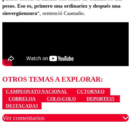
pesos. Eso es, primero una ordinariez y después una
sinvergüenzura
“, sentenció Caamaño.
OTROS TEMAS A EXPLORAR:
CAMPEONATO NACIONAL
CCTORNEO
COBRELOA
COLO-COLO
DEPORTES5
DESTACADA5
Ver comentarios