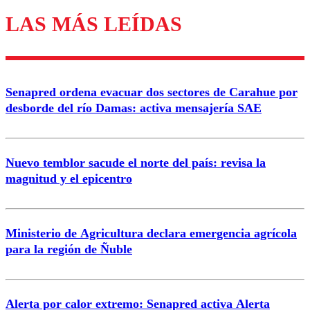
LAS MÁS LEÍDAS
Los comentarios son moderados para garantizar un
diálogo respetuoso.
Nombre
Senapred ordena evacuar dos sectores de Carahue por
Correo
desborde del río Damas: activa mensajería SAE
Nuevo temblor sacude el norte del país: revisa la
magnitud y el epicentro
Enviar comentario
Ministerio de Agricultura declara emergencia agrícola
para la región de Ñuble
Alerta por calor extremo: Senapred activa Alerta