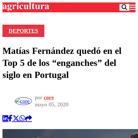
DEPORTES
Podcast
Matías Fernández quedó en el
Frecuencias
Agricultura TV
Top 5 de los “enganches” del
Deportes
siglo en Portugal
Entretención
Colo Colo
Noticias
Motor
Vida Social
Otros Deportes
Dato Practico
por
core
Publicaciones en medios
Seleccion Chilena
Economía
mayo 05, 2020
Opinión
Torneo Internacional
Internacional
Programas
Torneo Nacional
Nacional
Comercial
Universidad Católica
Política
Universidad de Chile
Sustentabilidad