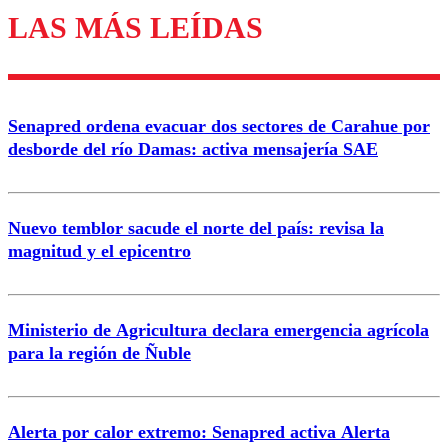
LAS MÁS LEÍDAS
Los comentarios son moderados para garantizar un
diálogo respetuoso.
Nombre
Senapred ordena evacuar dos sectores de Carahue por
Correo
desborde del río Damas: activa mensajería SAE
Nuevo temblor sacude el norte del país: revisa la
magnitud y el epicentro
Enviar comentario
Ministerio de Agricultura declara emergencia agrícola
para la región de Ñuble
Alerta por calor extremo: Senapred activa Alerta