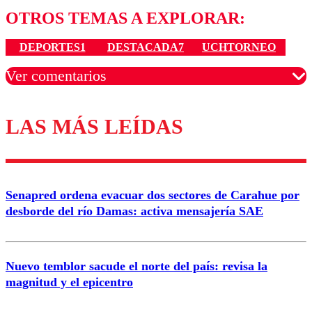
OTROS TEMAS A EXPLORAR:
DEPORTES1
DESTACADA7
UCHTORNEO
Ver comentarios
LAS MÁS LEÍDAS
Los comentarios son moderados para garantizar un
diálogo respetuoso.
Nombre
Senapred ordena evacuar dos sectores de Carahue por
Correo
desborde del río Damas: activa mensajería SAE
Nuevo temblor sacude el norte del país: revisa la
magnitud y el epicentro
Enviar comentario