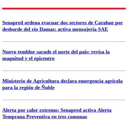
Nombre
Senapred ordena evacuar dos sectores de Carahue por
Correo
desborde del río Damas: activa mensajería SAE
Nuevo temblor sacude el norte del país: revisa la
magnitud y el epicentro
Enviar comentario
Ministerio de Agricultura declara emergencia agrícola
para la región de Ñuble
Alerta por calor extremo: Senapred activa Alerta
Temprana Preventiva en tres comunas