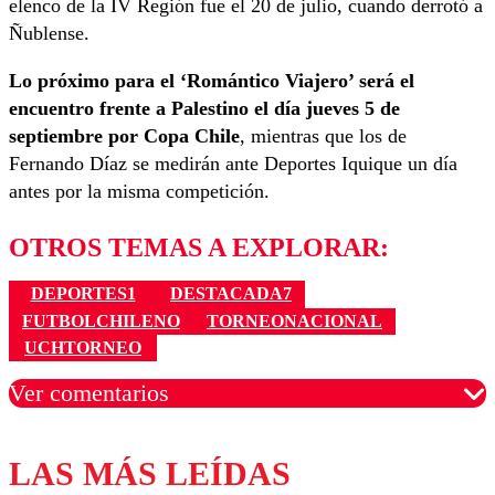
elenco de la IV Región fue el 20 de julio, cuando derrotó a
Ñublense.
Lo próximo para el ‘Romántico Viajero’ será el
encuentro frente a Palestino el día jueves 5 de
septiembre por Copa Chile
, mientras que los de
Fernando Díaz se medirán ante Deportes Iquique un día
antes por la misma competición.
OTROS TEMAS A EXPLORAR:
DEPORTES1
DESTACADA7
FUTBOLCHILENO
TORNEONACIONAL
UCHTORNEO
Ver comentarios
LAS MÁS LEÍDAS
Los comentarios son moderados para garantizar un
diálogo respetuoso.