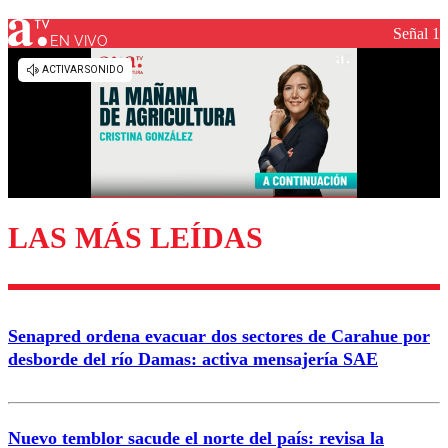
Señal 1
EN VIVO
Los comentarios son moderados para garantizar un
diálogo respetuoso.
Nombre
Correo
LAS MÁS LEÍDAS
Enviar comentario
Senapred ordena evacuar dos sectores de Carahue por
desborde del río Damas: activa mensajería SAE
Nuevo temblor sacude el norte del país: revisa la