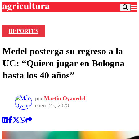
DEPORTES
Podcast
Medel posterga su regreso a la
Frecuencias
Agricultura TV
UC: “Quiero jugar en Bologna
Deportes
hasta los 40 años”
Entretención
Colo Colo
Noticias
Motor
Vida Social
Otros Deportes
Dato Practico
por
Martin Oyanedel
Publicaciones en medios
Seleccion Chilena
Economía
enero 23, 2023
Opinión
Torneo Internacional
Internacional
Programas
Torneo Nacional
Nacional
Comercial
Universidad Católica
Política
Universidad de Chile
Sustentabilidad