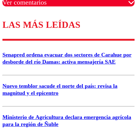
Ver comentarios
LAS MÁS LEÍDAS
Los comentarios son moderados para garantizar un
diálogo respetuoso.
Nombre
Senapred ordena evacuar dos sectores de Carahue por
Correo
desborde del río Damas: activa mensajería SAE
Nuevo temblor sacude el norte del país: revisa la
magnitud y el epicentro
Enviar comentario
Ministerio de Agricultura declara emergencia agrícola
para la región de Ñuble