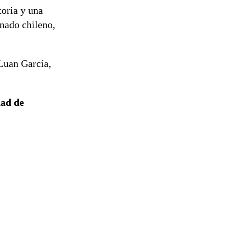
de
toria y una
reconstrucción
onado chileno,
Luan García,
dad de