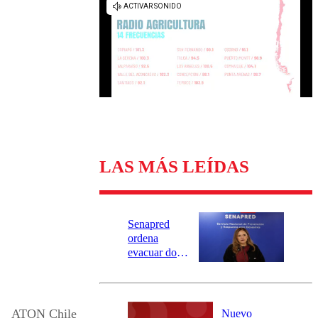
Universidad Católica
Política
Universidad de Chile
Sustentabilidad
LAS MÁS LEÍDAS
Senapred
ordena
evacuar dos
sectores de
Carahue por
desborde del
río Damas:
ATON Chile
Nuevo