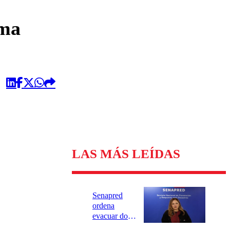
omentario
ama
LAS MÁS LEÍDAS
Senapred
ordena
evacuar dos
sectores de