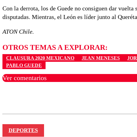
Con la derrota, los de Guede no consiguen dar vuelta 
disputadas. Mientras, el León es líder junto al Querét
ATON Chile.
OTROS TEMAS A EXPLORAR:
CLAUSURA 2020 MEXICANO
JEAN MENESES
JOR
PABLO GUEDE
Ver comentarios
Los comentarios son moder
Nombre
DEPORTES