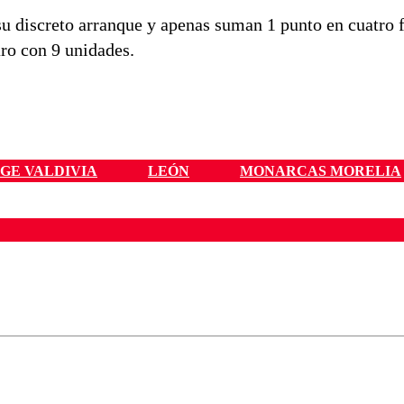
su discreto arranque y apenas suman 1 punto en cuatro 
aro con 9 unidades.
GE VALDIVIA
LEÓN
MONARCAS MORELIA
ados para garantizar un diálogo respetuoso.
Correo