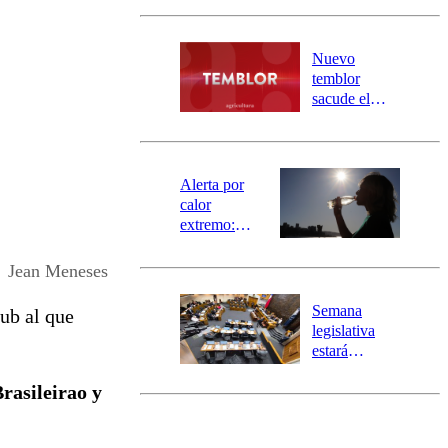
Carahue por
desborde del
río Damas:
Nuevo
activa
temblor
mensajería
sacude el
SAE
norte del país:
revisa la
magnitud y el
epicentro
Alerta por
calor
extremo:
Senapred
activa Alerta
Jean Meneses
Temprana
Preventiva en
Semana
lub al que
tres comunas
legislativa
estará
marcada por
rasileirao y
el fin de la
tramitación
del proyecto