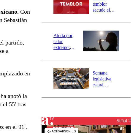
activa
temblor
mensajería
sacude el
exicano.
Con
SAE
norte del país:
n Sebastián
revisa la
magnitud y el
epicentro
Alerta por
calor
el partido,
extremo:
se a
Senapred
activa Alerta
Temprana
Preventiva en
eemplazado en
Semana
tres comunas
legislativa
estará
marcada por
ha anotó la
el fin de la
tramitación
 el 55′ tras
del proyecto
de
reconstrucción
Señal 2
z en el 91′.