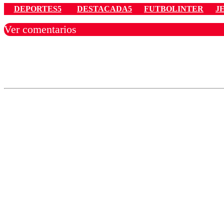
DEPORTES5
DESTACADA5
FUTBOLINTER
J
Ver comentarios
Los comentarios son moder
Nombre