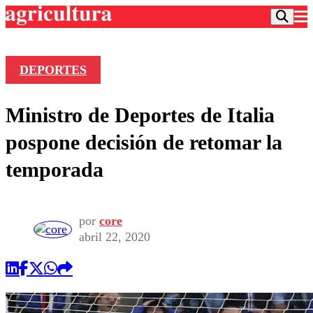
DEPORTES
Podcast
Ministro de Deportes de Italia
Frecuencias
Agricultura TV
pospone decisión de retomar la
Deportes
temporada
Entretención
Colo Colo
Noticias
Motor
Vida Social
Otros Deportes
Dato Practico
por
core
Publicaciones en medios
Seleccion Chilena
Economía
abril 22, 2020
Opinión
Torneo Internacional
Internacional
Programas
Torneo Nacional
Nacional
Comercial
Universidad Católica
Política
Universidad de Chile
Sustentabilidad