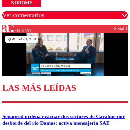
NOHOME
Ver comentarios
Señal 1
EN VIVO
Los comentarios son moderados para garantizar un
diálogo respetuoso.
Nombre
Correo
LAS MÁS LEÍDAS
Enviar comentario
Senapred ordena evacuar dos sectores de Carahue por
desborde del río Damas: activa mensajería SAE