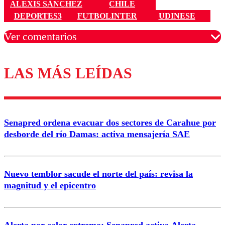
ALEXIS SÁNCHEZ
CHILE
DEPORTES3
FUTBOLINTER
UDINESE
Ver comentarios
LAS MÁS LEÍDAS
Los comentarios son moderados para garantizar un
diálogo respetuoso.
Nombre
Senapred ordena evacuar dos sectores de Carahue por
Correo
desborde del río Damas: activa mensajería SAE
Nuevo temblor sacude el norte del país: revisa la
magnitud y el epicentro
Enviar comentario
Alerta por calor extremo: Senapred activa Alerta