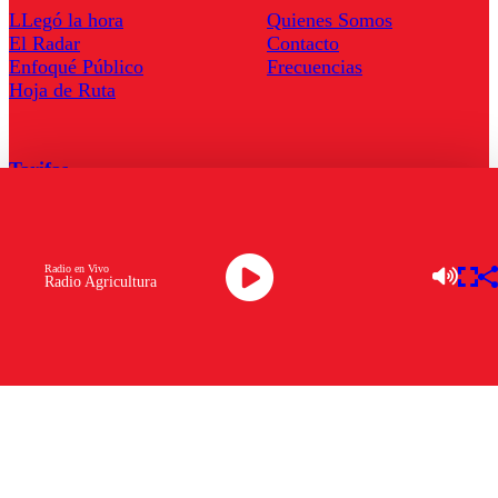
LLegó la hora
Quienes Somos
El Radar
Contacto
Enfoqué Público
Frecuencias
Hoja de Ruta
Tarifas
Comercial
Tarifas Servel Radio
Radio en Vivo
Radio Agricultura
Radio en Vivo
TV en Vivo
Descarga la APP