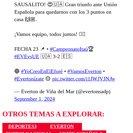
SAUSALITO! 😍🇺🇦 Gran triunfo ante Unión
Española para quedarnos con los 3 puntos en
casa 🙌🏼.
¡Vamos equipo, todos juntos! ❤️‍🔥
FECHA 23 📌 •
#CampeonatoItaú
🏆
#EVEvsUE
🇺🇦 3-2 🇪🇸
🔵
#YoCreoEnElEforé
•
#VamosEverton
•
#Evertonízate
🟡
pic.twitter.com/i1JWJVJNAy
— Everton de Viña del Mar (@evertonsadp)
September 1, 2024
OTROS TEMAS A EXPLORAR:
DEPORTES3
EVERTON