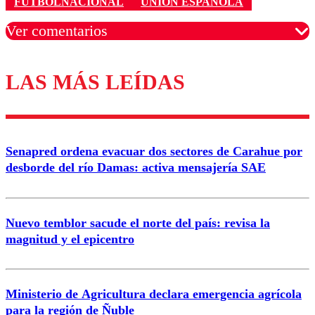
FUTBOLNACIONAL
UNIÓN ESPAÑOLA
Ver comentarios
LAS MÁS LEÍDAS
Los comentarios son moderados para garantizar un
diálogo respetuoso.
Nombre
Senapred ordena evacuar dos sectores de Carahue por
Correo
desborde del río Damas: activa mensajería SAE
Nuevo temblor sacude el norte del país: revisa la
magnitud y el epicentro
Enviar comentario
Ministerio de Agricultura declara emergencia agrícola
para la región de Ñuble