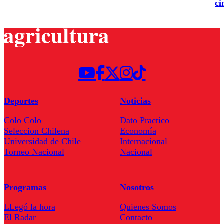
ci
Deportes
Noticias
Colo Colo
Dato Practico
Seleccion Chilena
Economía
Universidad de Chile
Internacional
Torneo Nacional
Nacional
Programas
Nosotros
LLegó la hora
Quienes Somos
El Radar
Contacto