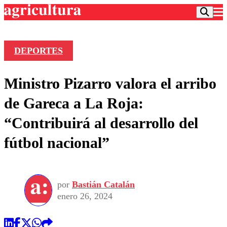
DEPORTES
Podcast
Ministro Pizarro valora el arribo
Frecuencias
Agricultura TV
de Gareca a La Roja:
Deportes
“Contribuirá al desarrollo del
Entretención
Colo Colo
Noticias
fútbol nacional”
Motor
Vida Social
Otros Deportes
Dato Practico
Publicaciones en medios
Seleccion Chilena
Economía
Opinión
Torneo Internacional
Internacional
por
Bastián Catalán
Programas
Torneo Nacional
Nacional
enero 26, 2024
Comercial
Universidad Católica
Política
Universidad de Chile
Sustentabilidad