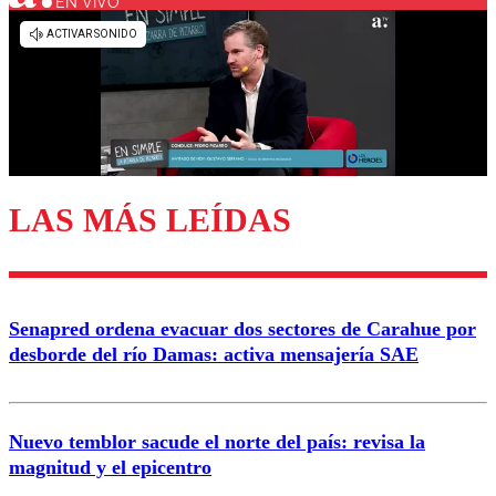
EN VIVO
Los comentarios son moderados para garantizar un
diálogo respetuoso.
Nombre
Correo
LAS MÁS LEÍDAS
Enviar comentario
Senapred ordena evacuar dos sectores de Carahue por
desborde del río Damas: activa mensajería SAE
Nuevo temblor sacude el norte del país: revisa la
magnitud y el epicentro