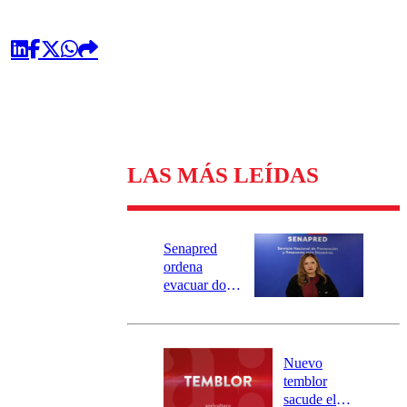
LAS MÁS LEÍDAS
Senapred
ordena
evacuar dos
sectores de
Carahue por
desborde del
río Damas:
Nuevo
activa
temblor
mensajería
sacude el