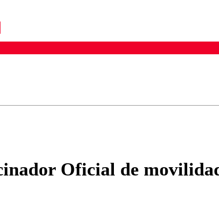
ados para garantizar un diálogo respetuoso.
Correo
Enviar c
inador Oficial de movilida