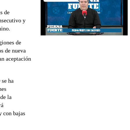
s de
nsecutivo y
hino.
giones de
os de nueva
an aceptación
 se ha
nes
de la
rá
y con bajas