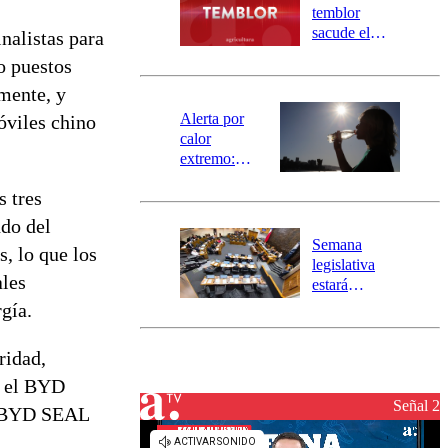
activa
temblor
mensajería
sacude el
nalistas para
SAE
norte del país:
o puestos
revisa la
mente, y
magnitud y el
epicentro
Alerta por
óviles chino
calor
extremo:
Senapred
 tres
activa Alerta
Temprana
do del
Preventiva en
Semana
, lo que los
tres comunas
legislativa
ales
estará
marcada por
gía.
el fin de la
tramitación
ridad,
del proyecto
, el BYD
de
reconstrucción
Señal 2
l BYD SEAL