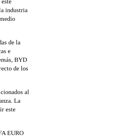
 este
la industria
 medio
as de la
as e
Además, BYD
recto de los
icionados al
ianza. La
ir este
UEFA EURO