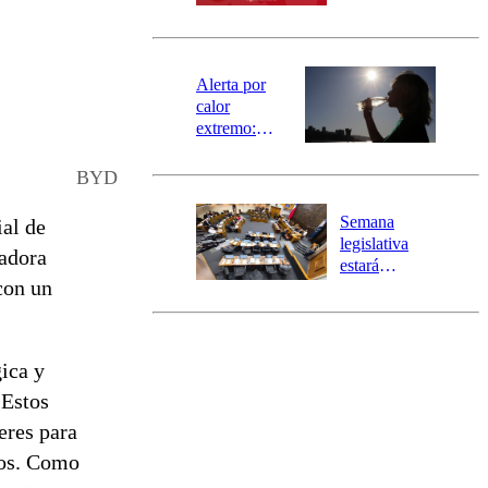
SAE
norte del país:
revisa la
magnitud y el
epicentro
Alerta por
calor
extremo:
Senapred
activa Alerta
BYD
Temprana
Preventiva en
Semana
ial de
tres comunas
legislativa
adora
estará
con un
marcada por
el fin de la
tramitación
del proyecto
ica y
de
reconstrucción
 Estos
eres para
peos. Como